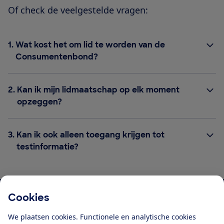
Of check de veelgestelde vragen:
1.
Wat kost het om lid te worden van de
Consumentenbond?
2.
Kan ik mijn lidmaatschap op elk moment
opzeggen?
3.
Kan ik ook alleen toegang krijgen tot
testinformatie?
Cookies
Download de app
We plaatsen cookies. Functionele en analytische cookies