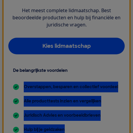
Het meest complete lidmaatschap. Best
beoordeelde producten en hulp bij financiële en
juridische vragen.
Kies lidmaatschap
De belangrijkste voordelen
inbegrepen:
Overstappen, besparen en collectief voordeel
inbegrepen:
Alle producttests inzien en vergelijken
inbegrepen:
Juridisch Advies en voorbeeldbrieven
inbegrepen:
Hulp bij je geldzaken