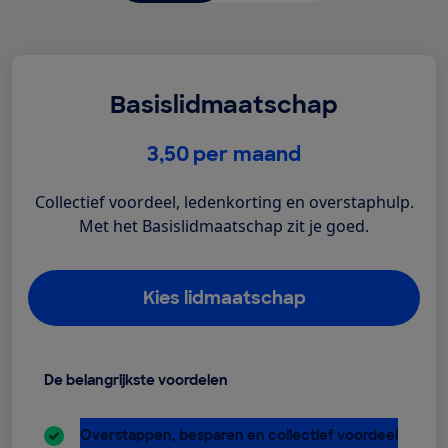
Basislidmaatschap
€
3,50
per maand
Collectief voordeel, ledenkorting en overstaphulp.
Met het Basislidmaatschap zit je goed.
Kies lidmaatschap
De belangrijkste voordelen
inbegrepen:
Overstappen, besparen en collectief voordeel