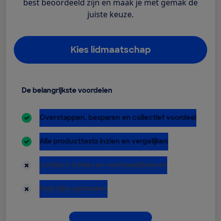
best beoordeeld zijn en maak je met gemak de
juiste keuze.
Kies lidmaatschap
De belangrijkste voordelen
inbegrepen:
Overstappen, besparen en collectief voordeel
inbegrepen:
Alle producttests inzien en vergelijken
niet inbegrepen:
Juridisch Advies en voorbeeldbrieven
niet inbegrepen:
Hulp bij je geldzaken
Dit krijg je allemaal