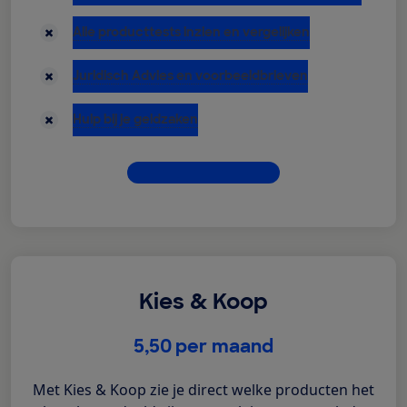
niet inbegrepen:
Alle producttests inzien en vergelijken
niet inbegrepen:
Juridisch Advies en voorbeeldbrieven
niet inbegrepen:
Hulp bij je geldzaken
Dit krijg je allemaal
Kies & Koop
€
5,50
per maand
Met Kies & Koop zie je direct welke producten het