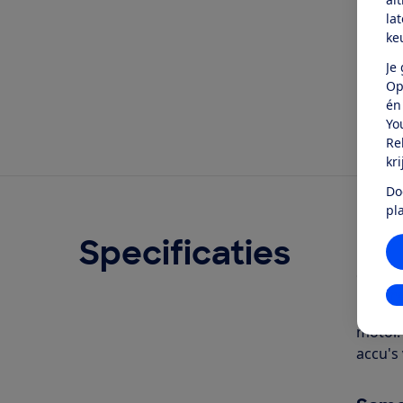
Oo
la
ke
Je
Op
én
Yo
Re
kr
Do
pl
Specificaties
Ove
Geschr
In
De Bos
motor.
accu's 