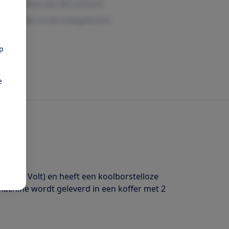
pp
e
ne (18 Volt) en heeft een koolborstelloze
machine wordt geleverd in een koffer met 2