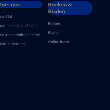
Doe mee
Boeken &
Bladen
ord lid
Boeken
teun een actie of claim
Bladen
Consumentenbond Panel
Online lezen
eld misleiding