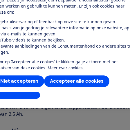
k toegang tot deze test?
ten werken en gebruik te kunnen meten. Er zijn ook cookies naar
uze om:
Word lid
 gebruikservaring of feedback op onze site te kunnen geven.
 basis van je gedrag je relevantere informatie op onze website, a
 via e-mails te kunnen geven.
Al lid? Log in
uTube-video’s te kunnen bekijken.
levante aanbiedingen van de Consumentenbond op andere sites t
ijgen.
or op ‘Accepteer alle cookies’ te klikken ga je akkoord met het
aatsen van deze cookies.
Meer over cookies.
r dit product
Niet accepteren
Accepteer alle cookies
even door de Consumentenbond
stellingen aanpassen
ch AdvancedDrill 18 (2 accu's) is een accuschroefboormachi
 Er zitten 2 versnellingen en 20 koppelstanden op. De boor
van 2,5 Ah.