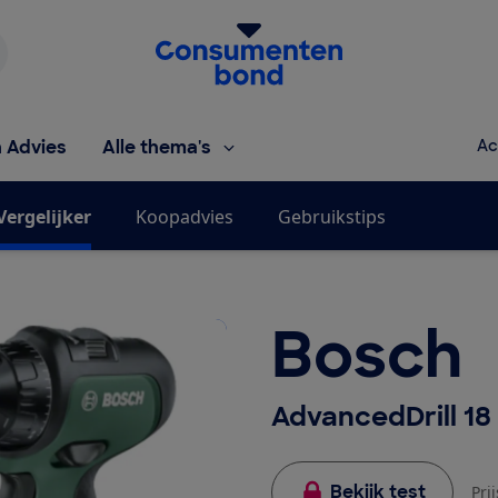
Homepage van de Consumentenbond
h Advies
Alle thema's
Ac
Vergelijker
Koopadvies
Gebruikstips
Bosch
AdvancedDrill 18 
Bekijk test
Pri