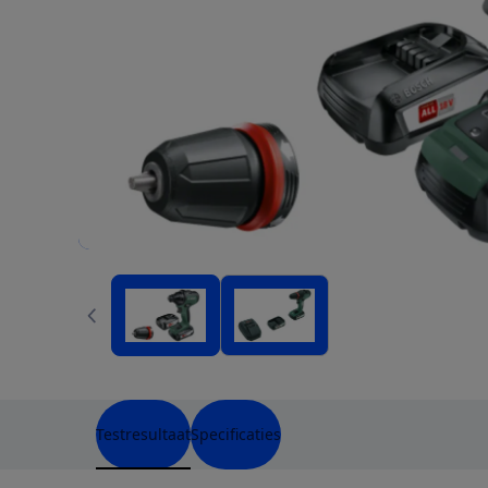
Testresultaat
Specificaties