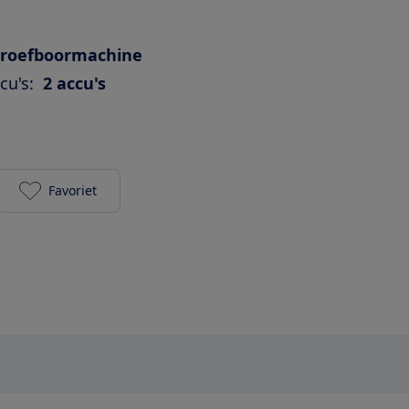
hroefboormachine
cu's:
2 accu's
Favoriet
Bosch AdvancedDrill 18 (2 accu's) toevoegen aan je