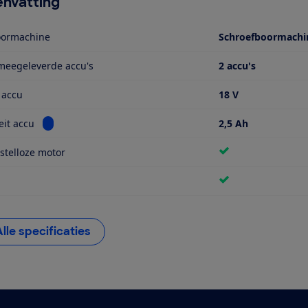
nvatting
oormachine
Schroefboormachi
meegeleverde accu's
2 accu's
 accu
18 V
Bekijk informatie voor Capaciteit accu
eit accu
2,5 Ah
stelloze motor
Alle specificaties