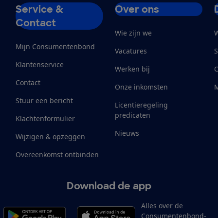
Service &
Over ons
Contact
Wie zijn we
W
Mijn Consumentenbond
Vacatures
S
Klantenservice
Werken bij
Contact
Onze inkomsten
M
Stuur een bericht
Licentieregeling
predicaten
Klachtenformulier
Nieuws
Wijzigen & opzeggen
Overeenkomst ontbinden
Download de app
Alles over de
Consumentenbond-