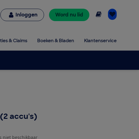
Online lezen
Inloggen
Word nu lid
ties & Claims
Boeken & Bladen
Klantenservice
(2 accu's)
js niet beschikbaar