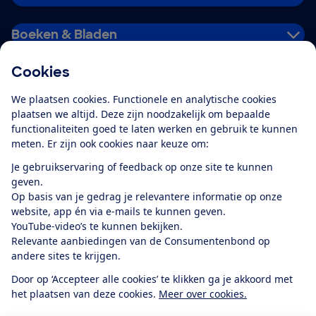
Boeken & Bladen
Cookies
Download de app
We plaatsen cookies. Functionele en analytische cookies
plaatsen we altijd. Deze zijn noodzakelijk om bepaalde
functionaliteiten goed te laten werken en gebruik te kunnen
meten. Er zijn ook cookies naar keuze om:
Alles over de
Consumentenbond-
Je gebruikservaring of feedback op onze site te kunnen
app
geven.
Op basis van je gedrag je relevantere informatie op onze
website, app én via e-mails te kunnen geven.
Algemene Voorwaarden
Privacyverklaring
YouTube-video’s te kunnen bekijken.
Cookiebeleid
Privacyvoorkeuren
Wijzigen & opzeggen
Relevante aanbiedingen van de Consumentenbond op
Toegankelijkheid
andere sites te krijgen.
RSS-feed nieuws
Facebook
Twitter
Instagram
Youtube
LinkedIn
Door op ‘Accepteer alle cookies’ te klikken ga je akkoord met
het plaatsen van deze cookies.
Meer over cookies.
12.901
consumenten
beoordelen de Consumentenbond
met gemiddeld
een
8,4