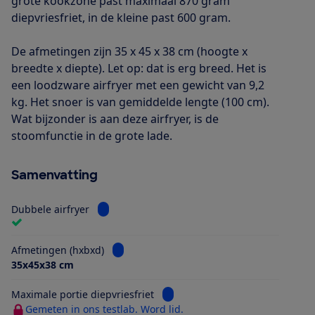
grote kookzone past maximaal 870 gram
diepvriesfriet, in de kleine past 600 gram.
De afmetingen zijn 35 x 45 x 38 cm (hoogte x
breedte x diepte). Let op: dat is erg breed. Het is
een loodzware airfryer met een gewicht van 9,2
kg. Het snoer is van gemiddelde lengte (100 cm).
Wat bijzonder is aan deze airfryer, is de
stoomfunctie in de grote lade.
Samenvatting
Bekijk informatie voor Dubbele airfryer
Dubbele airfryer
Bekijk informatie voor Afmetingen (hxbxd)
Afmetingen (hxbxd)
35x45x38 cm
Bekijk informatie voor Maximale 
Maximale portie diepvriesfriet
Gemeten in ons testlab. Word lid.