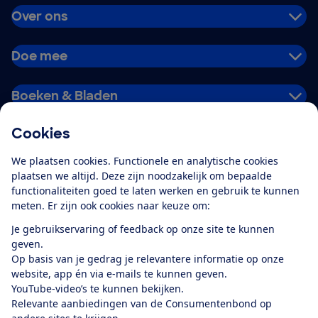
Over ons
Doe mee
Boeken & Bladen
Cookies
Download de app
We plaatsen cookies. Functionele en analytische cookies
plaatsen we altijd. Deze zijn noodzakelijk om bepaalde
functionaliteiten goed te laten werken en gebruik te kunnen
meten. Er zijn ook cookies naar keuze om:
Alles over de
Consumentenbond-
Je gebruikservaring of feedback op onze site te kunnen
app
geven.
Op basis van je gedrag je relevantere informatie op onze
website, app én via e-mails te kunnen geven.
Algemene Voorwaarden
Privacyverklaring
YouTube-video’s te kunnen bekijken.
Cookiebeleid
Privacyvoorkeuren
Wijzigen & opzeggen
Relevante aanbiedingen van de Consumentenbond op
Toegankelijkheid