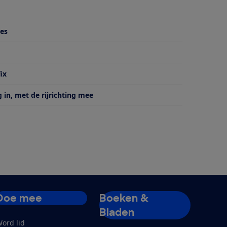
jes
 van
ix
g in, met de rijrichting mee
Doe mee
Boeken &
Bladen
ord lid