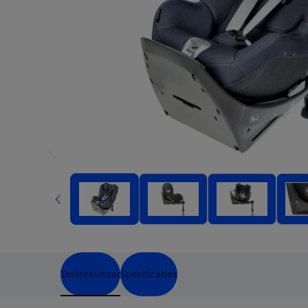
Testresultaat
Specificaties