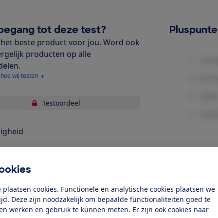
oegang tot deze test?
Pluspunt
het beste product voor jou. Word ook
ergelijk producten op alle
delen.
 hoe wij testen
Testoordeel
ligheid
bruiksgemak
Minpunte
ookies
gonomie
 plaatsen cookies. Functionele en analytische cookies plaatsen we
k toegang tot deze test?
tijd. Deze zijn noodzakelijk om bepaalde functionaliteiten goed te
ten werken en gebruik te kunnen meten. Er zijn ook cookies naar