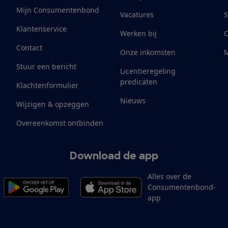
Mijn Consumentenbond
Vacatures
S
Klantenservice
Werken bij
Contact
Onze inkomsten
M
Stuur een bericht
Licentieregeling
predicaten
Klachtenformulier
Nieuws
Wijzigen & opzeggen
Overeenkomst ontbinden
Download de app
Alles over de
Consumentenbond-
app