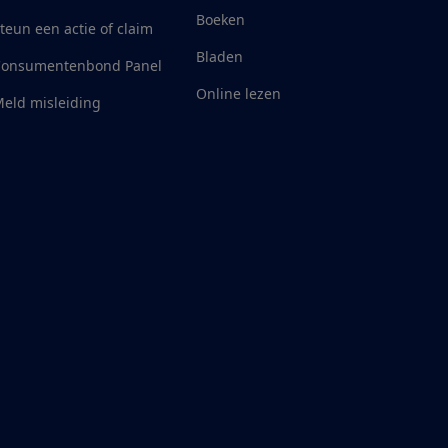
Boeken
teun een actie of claim
Bladen
Consumentenbond Panel
Online lezen
eld misleiding