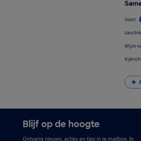
Same
Soort
Geschik
Wijze va
Kijkrich
Blijf op de hoogte
Ontvang nieuws, acties en tips in je mailbox. In