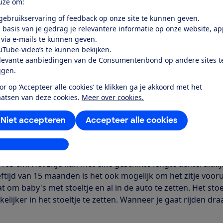
uze om:
Word lid
 gebruikservaring of feedback op onze site te kunnen geven.
 basis van je gedrag je relevantere informatie op onze website, a
 via e-mails te kunnen geven.
Al lid? Log in
uTube-video’s te kunnen bekijken.
levante aanbiedingen van de Consumentenbond op andere sites t
ijgen.
or op ‘Accepteer alle cookies’ te klikken ga je akkoord met het
aatsen van deze cookies.
Meer over cookies.
r dit product
Niet accepteren
Accepteer alle cookies
even door de Consumentenbond
stellingen aanpassen
euterstoeltje dat zowel vooruitkijkend als achteruitkijkend
 105 cm. Het zitje kan met elke geschikte lengte achteruit
eftijd van 15 maanden is het ook mogelijk om het zitje vooru
 om baby's met stoeltje en al in de auto te zetten. Het stoel
lijker in het stoeltje te zetten. Wanneer je gaat rijden draai