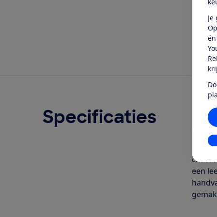
ke
Je
Op
én
Yo
Re
kr
Do
pl
Specificaties
Ove
Geschr
In
Baby/p
cm tot
een le
handvat
gemakke