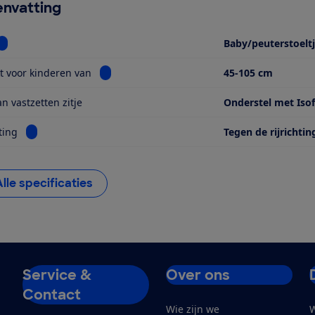
nvatting
Bekijk informatie voor Soort
Baby/peuterstoelt
Bekijk informatie voor Geschikt voor kinderen
t voor kinderen van
45-105 cm
n vastzetten zitje
Onderstel met Isof
Bekijk informatie voor Kijkrichting
ting
Tegen de rijrichtin
Alle specificaties
Service &
Over ons
Contact
Wie zijn we
W