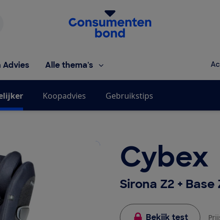
Homepage van de Consumentenbond
h Advies
Alle thema's
Ac
elijker
Koopadvies
Gebruikstips
Cybex
Sirona Z2 + Base 
Bekijk test
Pri