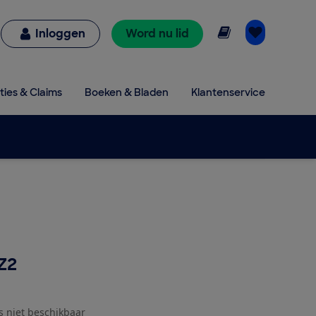
Online lezen
Inloggen
Word nu lid
ties & Claims
Boeken & Bladen
Klantenservice
Z2
js niet beschikbaar