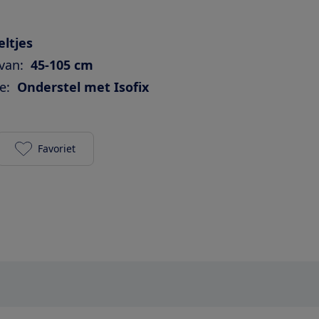
ltjes
van:
45-105 cm
e:
Onderstel met Isofix
Favoriet
Cybex Sirona Z2 + Base Z2 toevoegen aan je favori