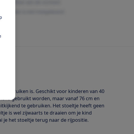
pp
e
 te gebruiken is. Geschikt voor kinderen van 40
kijkend gebruikt worden, maar vanaf 76 cm en
itkijkend te gebruiken. Het stoeltje heeft geen
tje is wel zijwaarts te draaien om je kind
 je het stoeltje terug naar de rijpositie.