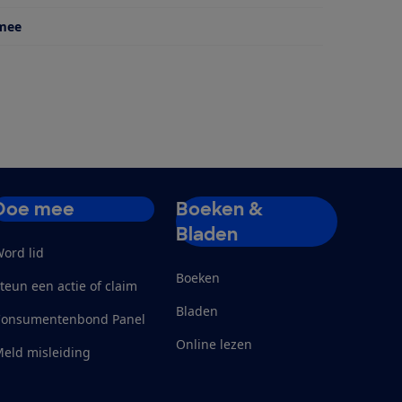
 mee
Doe mee
Boeken &
Bladen
ord lid
Boeken
teun een actie of claim
Bladen
Consumentenbond Panel
Online lezen
eld misleiding