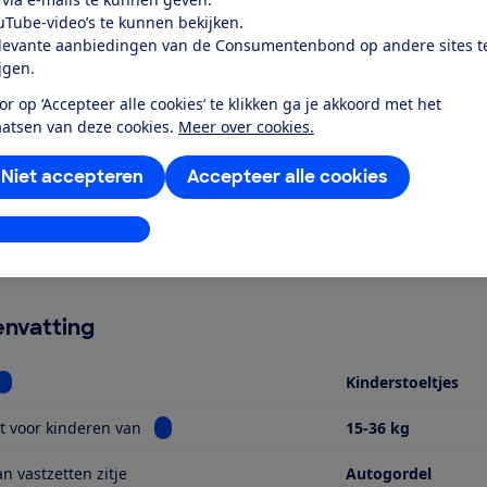
uTube-video’s te kunnen bekijken.
levante aanbiedingen van de Consumentenbond op andere sites t
ijgen.
or op ‘Accepteer alle cookies’ te klikken ga je akkoord met het
aatsen van deze cookies.
Meer over cookies.
r dit product
Niet accepteren
Accepteer alle cookies
even door de Consumentenbond
stellingen aanpassen
cht en goed scorend zitje voor kinderen van ongeveer 4 tot 12
erd worden door de hoofdsteun van de auto te verwijderen
nvatting
Bekijk informatie voor Soort
Kinderstoeltjes
Bekijk informatie voor Geschikt voor kinderen
t voor kinderen van
15-36 kg
n vastzetten zitje
Autogordel