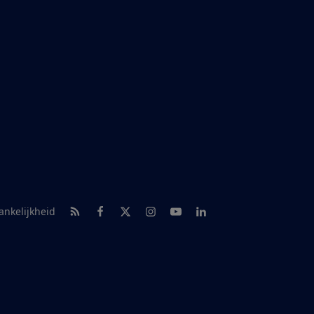
RSS-feed nieuws
Facebook
Twitter
Instagram
Youtube
LinkedIn
ankelijkheid