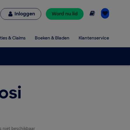
Online lezen
Inloggen
Word nu lid
ties & Claims
Boeken & Bladen
Klantenservice
osi
js niet beschikbaar