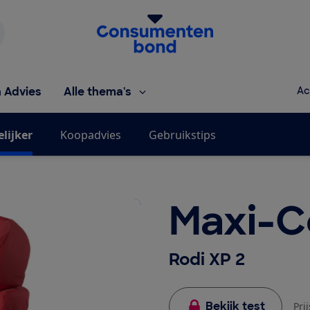
Homepage van de Consumentenbond
h Advies
Alle thema's
Ac
elijker
Koopadvies
Gebruikstips
Maxi-C
Rodi XP 2
Bekijk test
Pri