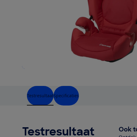
Testresultaat
Specificaties
Testresultaat
Ook t