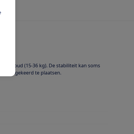
e
 jaar oud (15-36 kg). De stabiliteit kan soms
 of omgekeerd te plaatsen.
 van