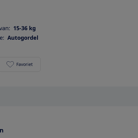
van:
15-36 kg
e:
Autogordel
Favoriet
Maxi-Cosi Rodi XP 2 toevoegen aan je favorieten
en