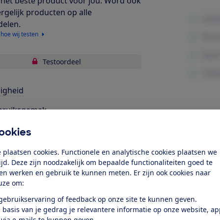
het beste product voor jou. Word ook
ergelijk producten op alle
delen.
 hoe wij testen
Testoordeel
ligheid
bruiksgemak
Minpunte
gonomie
ookies
 plaatsen cookies. Functionele en analytische cookies plaatsen we
k toegang tot deze test?
tijd. Deze zijn noodzakelijk om bepaalde functionaliteiten goed te
ten werken en gebruik te kunnen meten. Er zijn ook cookies naar
uze om:
Word lid
 gebruikservaring of feedback op onze site te kunnen geven.
 basis van je gedrag je relevantere informatie op onze website, a
Al lid? Log in
 via e-mails te kunnen geven.