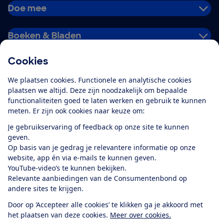
Doe mee
Boeken & Bladen
Cookies
Download de app
We plaatsen cookies. Functionele en analytische cookies
plaatsen we altijd. Deze zijn noodzakelijk om bepaalde
functionaliteiten goed te laten werken en gebruik te kunnen
meten. Er zijn ook cookies naar keuze om:
Alles over de
Consumentenbond-
Je gebruikservaring of feedback op onze site te kunnen
app
geven.
Op basis van je gedrag je relevantere informatie op onze
website, app én via e-mails te kunnen geven.
Algemene Voorwaarden
Privacyverklaring
YouTube-video’s te kunnen bekijken.
Cookiebeleid
Privacyvoorkeuren
Wijzigen & opzeggen
Relevante aanbiedingen van de Consumentenbond op
Toegankelijkheid
andere sites te krijgen.
RSS-feed nieuws
Facebook
Twitter
Instagram
Youtube
LinkedIn
Door op ‘Accepteer alle cookies’ te klikken ga je akkoord met
het plaatsen van deze cookies.
Meer over cookies.