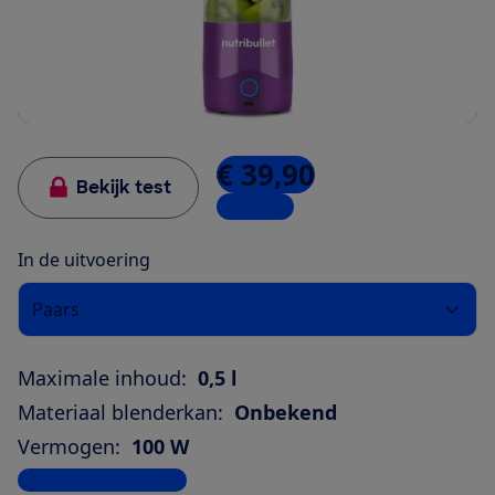
€ 39,90
Bekijk test
4 winkels
In de uitvoering
Paars
Maximale inhoud:
0,5 l
Materiaal blenderkan:
Onbekend
Vermogen:
100 W
Bekijk alle specificaties