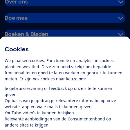
Over ons
Doe mee
Boeken & Bladen
Cookies
Download de app
We plaatsen cookies. Functionele en analytische cookies
plaatsen we altijd. Deze zijn noodzakelijk om bepaalde
functionaliteiten goed te laten werken en gebruik te kunnen
meten. Er zijn ook cookies naar keuze om:
Alles over de
Consumentenbond-
Je gebruikservaring of feedback op onze site te kunnen
app
geven.
Op basis van je gedrag je relevantere informatie op onze
website, app én via e-mails te kunnen geven.
Algemene Voorwaarden
Privacyverklaring
YouTube-video’s te kunnen bekijken.
Cookiebeleid
Privacyvoorkeuren
Wijzigen & opzeggen
Relevante aanbiedingen van de Consumentenbond op
Toegankelijkheid
andere sites te krijgen.