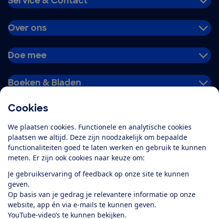
Service & Contact
Over ons
Doe mee
Boeken & Bladen
Cookies
Download de app
We plaatsen cookies. Functionele en analytische cookies
plaatsen we altijd. Deze zijn noodzakelijk om bepaalde
functionaliteiten goed te laten werken en gebruik te kunnen
meten. Er zijn ook cookies naar keuze om:
Alles over de
Consumentenbond-
Je gebruikservaring of feedback op onze site te kunnen
app
geven.
Op basis van je gedrag je relevantere informatie op onze
website, app én via e-mails te kunnen geven.
Algemene Voorwaarden
Privacyverklaring
YouTube-video’s te kunnen bekijken.
Cookiebeleid
Privacyvoorkeuren
Wijzigen & opzeggen