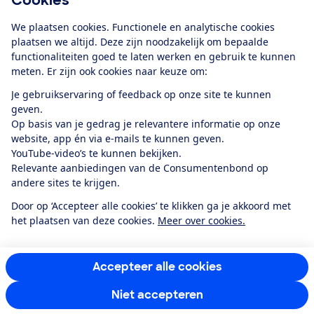
Cookies
Download de app
We plaatsen cookies. Functionele en analytische cookies
plaatsen we altijd. Deze zijn noodzakelijk om bepaalde
functionaliteiten goed te laten werken en gebruik te kunnen
meten. Er zijn ook cookies naar keuze om:
Alles over de
Consumentenbond-
Je gebruikservaring of feedback op onze site te kunnen
app
geven.
Op basis van je gedrag je relevantere informatie op onze
website, app én via e-mails te kunnen geven.
Algemene Voorwaarden
Privacyverklaring
YouTube-video’s te kunnen bekijken.
Cookiebeleid
Privacyvoorkeuren
Wijzigen & opzeggen
Relevante aanbiedingen van de Consumentenbond op
Toegankelijkheid
andere sites te krijgen.
RSS-feed nieuws
Facebook
Twitter
Instagram
Youtube
LinkedIn
Door op ‘Accepteer alle cookies’ te klikken ga je akkoord met
het plaatsen van deze cookies.
Meer over cookies.
12.901
consumenten
beoordelen de Consumentenbond
met gemiddeld
een
8,4
Accepteer alle cookies
Niet accepteren