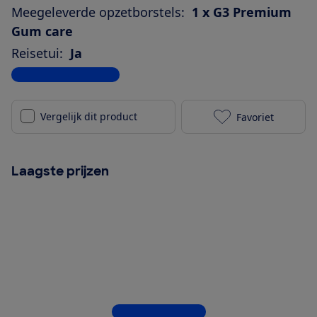
Meegeleverde opzetborstels:
1 x G3 Premium
Gum care
Reisetui:
Ja
Bekijk alle specificaties
Vergelijk dit product
Favoriet
Philips Sonic
Laagste prijzen
Bekijk alle 4 winkels