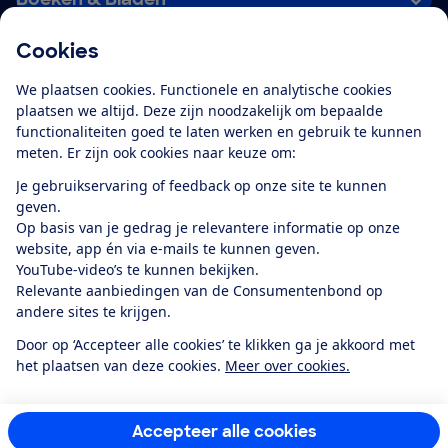
Cookies
Download de app
We plaatsen cookies. Functionele en analytische cookies
plaatsen we altijd. Deze zijn noodzakelijk om bepaalde
functionaliteiten goed te laten werken en gebruik te kunnen
meten. Er zijn ook cookies naar keuze om:
Alles over de
Consumentenbond-
Je gebruikservaring of feedback op onze site te kunnen
app
geven.
Op basis van je gedrag je relevantere informatie op onze
website, app én via e-mails te kunnen geven.
Algemene Voorwaarden
Privacyverklaring
YouTube-video’s te kunnen bekijken.
Cookiebeleid
Privacyvoorkeuren
Wijzigen & opzeggen
Relevante aanbiedingen van de Consumentenbond op
Toegankelijkheid
andere sites te krijgen.
RSS-feed nieuws
Facebook
Twitter
Instagram
Youtube
LinkedIn
Door op ‘Accepteer alle cookies’ te klikken ga je akkoord met
het plaatsen van deze cookies.
Meer over cookies.
12.901
consumenten
beoordelen de Consumentenbond
met gemiddeld
een
8,4
Accepteer alle cookies