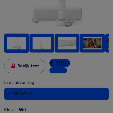
€ 160,-
Bekijk test
4 winkels
In de uitvoering
HX7420/01: Wit
Kleur:
Wit