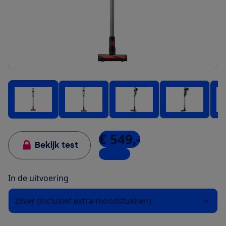
€ 549,-
Bekijk test
1 winkel
In de uitvoering
Zilver (inclusief extra mondstukken)