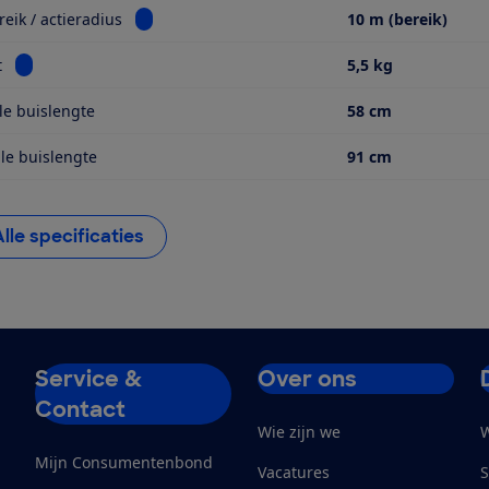
Bekijk informatie voor Werkbereik / actieradius
eik / actieradius
10 m (bereik)
Bekijk informatie voor Gewicht
t
5,5 kg
e buislengte
58 cm
e buislengte
91 cm
Alle specificaties
Service &
Over ons
Contact
Wie zijn we
W
Mijn Consumentenbond
Vacatures
S