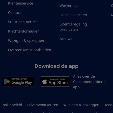
Klantenservice
Werken bij
Contact
Onze inkomsten
M
Stuur een bericht
Licentieregeling
predicaten
Klachtenformulier
Nieuws
Wijzigen & opzeggen
Overeenkomst ontbinden
Download de app
Alles over de
Consumentenbond-
app
Cookiebeleid
Privacyvoorkeuren
Wijzigen & opzeggen
Toeg