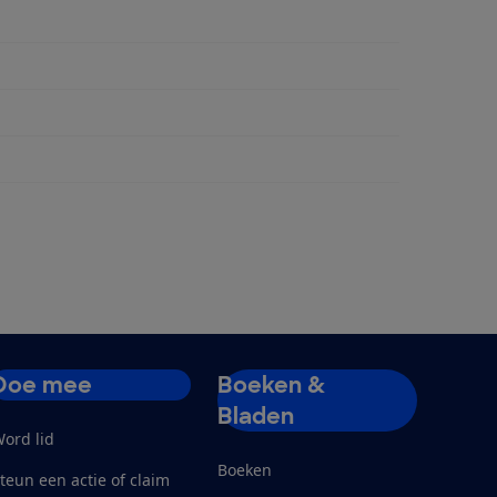
Doe mee
Boeken &
Bladen
ord lid
Boeken
teun een actie of claim