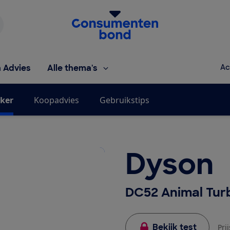
Homepage van de Consumentenbond
h Advies
Alle thema's
Ac
jker
Koopadvies
Gebruikstips
Dyson
DC52 Animal Tur
Bekijk test
Pri