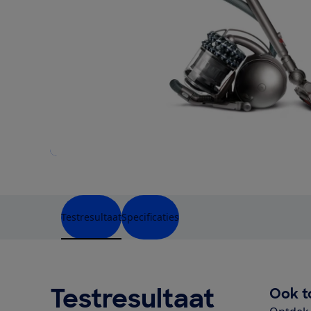
Testresultaat
Specificaties
Testresultaat
Ook t