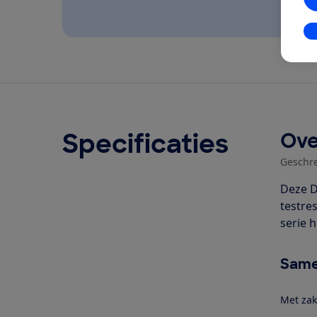
In
Specificaties
Ove
Geschr
Deze D
testre
serie 
Same
Met zak