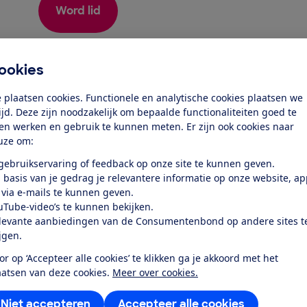
Word lid
Al lid? Log in
ookies
 plaatsen cookies. Functionele en analytische cookies plaatsen we
tijd. Deze zijn noodzakelijk om bepaalde functionaliteiten goed te
ten werken en gebruik te kunnen meten. Er zijn ook cookies naar
uze om:
 gebruikservaring of feedback op onze site te kunnen geven.
test
 basis van je gedrag je relevantere informatie op onze website, a
 via e-mails te kunnen geven.
uTube-video’s te kunnen bekijken.
l goed op van harde vloeren en
levante aanbiedingen van de Consumentenbond op andere sites t
ij worden...
ijgen.
or op ‘Accepteer alle cookies’ te klikken ga je akkoord met het
aatsen van deze cookies.
Meer over cookies.
Niet accepteren
Accepteer alle cookies