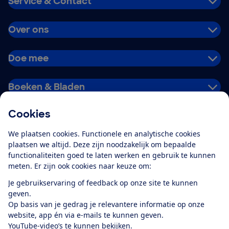
Service & Contact
Over ons
Doe mee
Boeken & Bladen
Cookies
Download de app
We plaatsen cookies. Functionele en analytische cookies
plaatsen we altijd. Deze zijn noodzakelijk om bepaalde
functionaliteiten goed te laten werken en gebruik te kunnen
meten. Er zijn ook cookies naar keuze om:
Alles over de
Consumentenbond-
Je gebruikservaring of feedback op onze site te kunnen
app
geven.
Op basis van je gedrag je relevantere informatie op onze
website, app én via e-mails te kunnen geven.
Algemene Voorwaarden
Privacyverklaring
YouTube-video’s te kunnen bekijken.
Cookiebeleid
Privacyvoorkeuren
Wijzigen & opzeggen