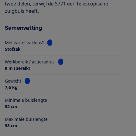
twee delen, terwijl de S771 een telescopische
zuigbuis heeft.
Samenvatting
Bekijk informatie voor Met zak of zakloos?
Met zak of zakloos?
Stofzak
Bekijk informatie voor Werkbereik / ac
Werkbereik / actieradius
9 m (bereik)
Bekijk informatie voor Gewicht
Gewicht
7,6 kg
Minimale buislengte
52 cm
Maximale buislengte
98 cm