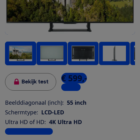
€ 599,-
Bekijk test
1 winkel
Beelddiagonaal (inch):
55 inch
Schermtype:
LCD-LED
Ultra HD of HD:
4K Ultra HD
Bekijk alle specificaties