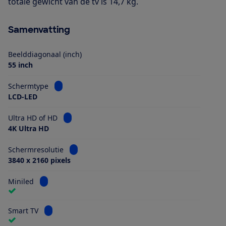
totale gewicht van de tv is 14,7 kg.
Samenvatting
Beelddiagonaal (inch)
55 inch
Bekijk informatie voor Schermtype
Schermtype
LCD-LED
Bekijk informatie voor Ultra HD of HD
Ultra HD of HD
4K Ultra HD
Bekijk informatie voor Schermresolutie
Schermresolutie
3840 x 2160 pixels
Bekijk informatie voor Miniled
Miniled
Bekijk informatie voor Smart TV
Smart TV