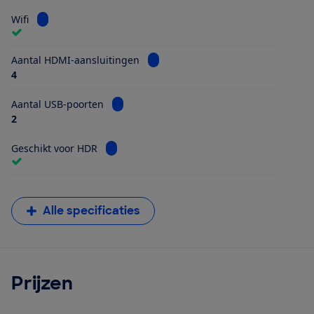
Bekijk informatie voor Wifi
Wifi
Bekijk informatie voor Aantal HDMI
Aantal HDMI-aansluitingen
4
Bekijk informatie voor Aantal USB-poorten
Aantal USB-poorten
2
Bekijk informatie voor Geschikt voor HDR
Geschikt voor HDR
Alle specificaties
Prijzen