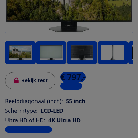
€ 797,-
Bekijk test
2 winkels
Beelddiagonaal (inch):
55 inch
Schermtype:
LCD-LED
Ultra HD of HD:
4K Ultra HD
Bekijk alle specificaties