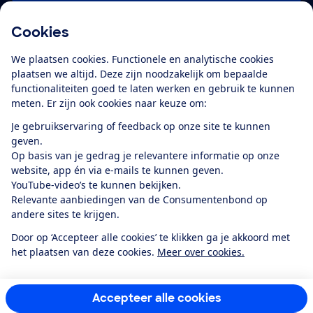
Cookies
Download de app
We plaatsen cookies. Functionele en analytische cookies
plaatsen we altijd. Deze zijn noodzakelijk om bepaalde
functionaliteiten goed te laten werken en gebruik te kunnen
meten. Er zijn ook cookies naar keuze om:
Alles over de
Consumentenbond-
Je gebruikservaring of feedback op onze site te kunnen
app
geven.
Op basis van je gedrag je relevantere informatie op onze
website, app én via e-mails te kunnen geven.
Algemene Voorwaarden
Privacyverklaring
YouTube-video’s te kunnen bekijken.
Cookiebeleid
Privacyvoorkeuren
Wijzigen & opzeggen
Relevante aanbiedingen van de Consumentenbond op
Toegankelijkheid
andere sites te krijgen.
RSS-feed nieuws
Facebook
Twitter
Instagram
Youtube
LinkedIn
Door op ‘Accepteer alle cookies’ te klikken ga je akkoord met
het plaatsen van deze cookies.
Meer over cookies.
12.901
consumenten
beoordelen de Consumentenbond
met gemiddeld
een
8,4
Accepteer alle cookies