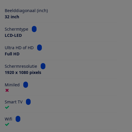
Beelddiagonaal (inch)
32 inch
Bekijk informatie voor Schermtype
Schermtype
LCD-LED
Bekijk informatie voor Ultra HD of HD
Ultra HD of HD
Full HD
Bekijk informatie voor Schermresolutie
Schermresolutie
1920 x 1080 pixels
Bekijk informatie voor Miniled
Miniled
Bekijk informatie voor Smart TV
Smart TV
Bekijk informatie voor Wifi
Wifi