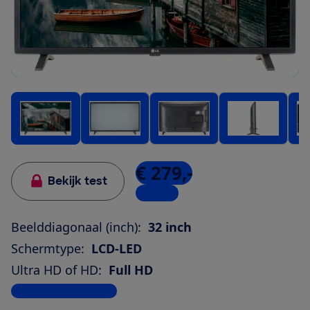
€ 279,-
Bekijk test
1 winkel
Beelddiagonaal (inch):
32 inch
Schermtype:
LCD-LED
Ultra HD of HD:
Full HD
Bekijk alle specificaties