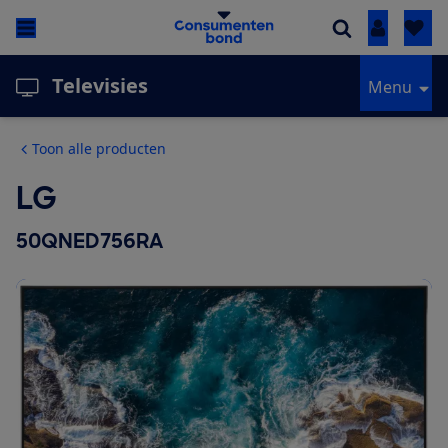
Inloggen
Televisies
Menu
Toon alle producten
LG
50QNED756RA