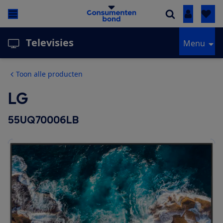
Inloggen
Televisies
Menu
Toon alle producten
LG
55UQ70006LB