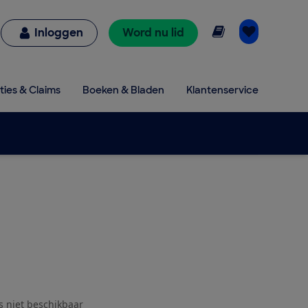
Online lezen
Inloggen
Word nu lid
ties & Claims
Boeken & Bladen
Klantenservice
js niet beschikbaar