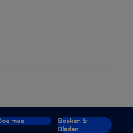
ngen
Doe mee
Boeken &
Bladen