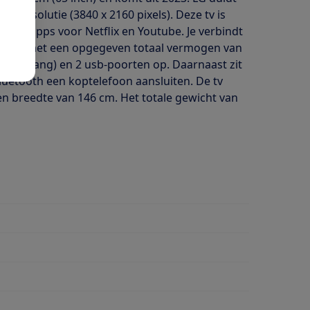
rmresolutie (3840 x 2160 pixels). Deze tv is
meer apps voor Netflix en Youtube. Je verbindt
ssysteem met een opgegeven totaal vermogen van
C ingang) en 2 usb-poorten op. Daarnaast zit
 Bluetooth een koptelefoon aansluiten. De tv
n breedte van 146 cm. Het totale gewicht van