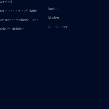
ord lid
Boeken
teun een actie of claim
Bladen
Consumentenbond Panel
Online lezen
eld misleiding