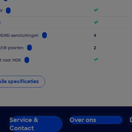
Bekijk informatie voor Smart TV
TV
kijk informatie voor Wifi
Bekijk informatie voor Aantal HDMI-aansluiti
HDMI-aansluitingen
4
Bekijk informatie voor Aantal USB-poorten
USB-poorten
2
Bekijk informatie voor Geschikt voor HDR
t voor HDR
Alle specificaties
Service &
Over ons
Contact