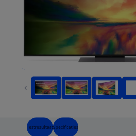
Testresultaat
Specificaties