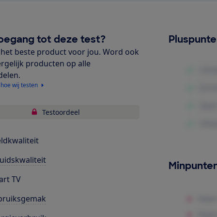
oegang tot deze test?
Pluspunt
het beste product voor jou. Word ook
ergelijk producten op alle
delen.
 hoe wij testen
Testoordeel
ldkwaliteit
uidskwaliteit
Minpunte
rt TV
bruiksgemak