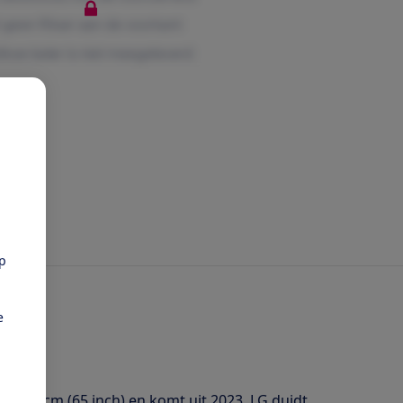
pp
e
 165 cm (65 inch) en komt uit 2023. LG duidt