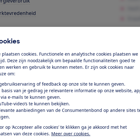
rgieverbruik
rktevredenheid
k toegang tot deze test?
ookies
Word lid
 plaatsen cookies. Functionele en analytische cookies plaatsen we
tijd. Deze zijn noodzakelijk om bepaalde functionaliteiten goed te
ten werken en gebruik te kunnen meten. Er zijn ook cookies naar
Al lid? Log in
uze om:
 gebruikservaring of feedback op onze site te kunnen geven.
 basis van je gedrag je relevantere informatie op onze website, a
 via e-mails te kunnen geven.
uTube-video’s te kunnen bekijken.
levante aanbiedingen van de Consumentenbond op andere sites t
r dit product
ijgen.
or op ‘Accepteer alle cookies’ te klikken ga je akkoord met het
even door de Consumentenbond
aatsen van deze cookies.
Meer over cookies.
65QNED826RE is een lcd-led-tv met een schermdiagonaal van