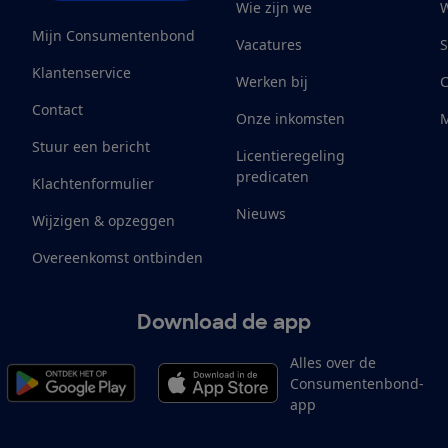
Wie zijn we
W
Mijn Consumentenbond
Vacatures
S
Klantenservice
Werken bij
Contact
Onze inkomsten
M
Stuur een bericht
Licentieregeling
predicaten
Klachtenformulier
Nieuws
Wijzigen & opzeggen
Overeenkomst ontbinden
Download de app
Alles over de
Consumentenbond-
app