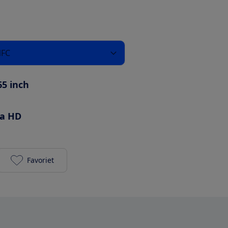
NFC
65 inch
ra HD
Favoriet
LG 65QNED826RE toevoegen aan je favorieten