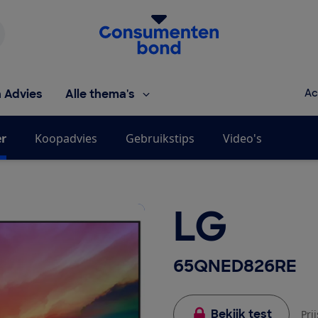
Homepage van de Consumentenbond
h Advies
Alle thema's
Ac
er
Koopadvies
Gebruikstips
Video's
LG
65QNED826RE
Bekijk test
Pri