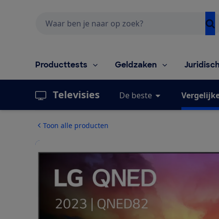
Zoeken
Producttests
Geldzaken
Juridisc
Televisies
De beste
Vergelijk
Toon alle producten