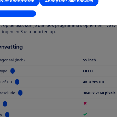
Het is een smart-tv met onder meer apps voor Netflix en Yout
Niet accepteren
Accepteer alle cookies
bel. Verder is deze tv geschikt voor HDR-beeldmateriaal. Je 
bij Digitenne, kabel-tv en satelliet-tv providers. Je hebt we
stellingen aanpassen
rde zenders te bekijken. Deze is verkrijgbaar bij je provider
it op de usb, kun je dan ook programma's opnemen, live tv
itingen en 3 usb-poorten op.
nvatting
agonaal (inch)
55 inch
Bekijk informatie voor Schermtype
type
OLED
Bekijk informatie voor Ultra HD of HD
D of HD
4K Ultra HD
Bekijk informatie voor Schermresolutie
esolutie
3840 x 2160 pixels
Bekijk informatie voor Miniled
Bekijk informatie voor Smart TV
TV