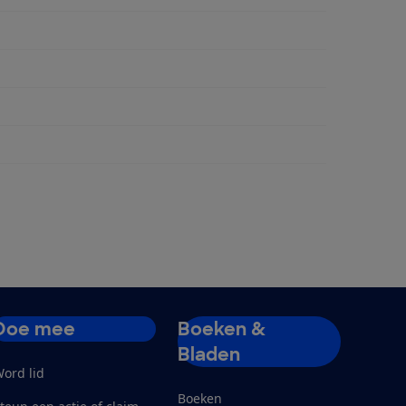
ngen
Doe mee
Boeken &
Bladen
ord lid
Boeken