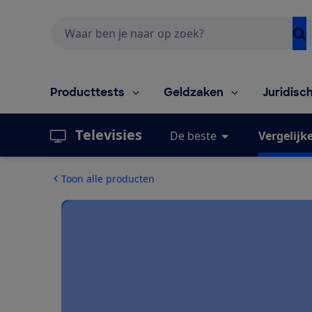
Zoeken
Producttests
Geldzaken
Juridisc
Televisies
De beste
Vergelijk
Toon alle producten