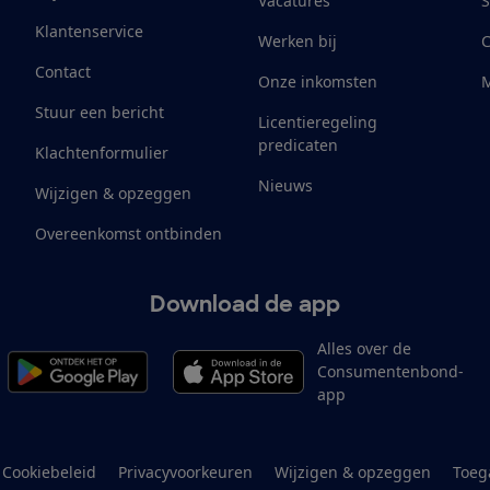
Vacatures
S
Klantenservice
Werken bij
Contact
Onze inkomsten
M
Stuur een bericht
Licentieregeling
predicaten
Klachtenformulier
Nieuws
Wijzigen & opzeggen
Overeenkomst ontbinden
Download de app
Alles over de
Consumentenbond-
app
Cookiebeleid
Privacyvoorkeuren
Wijzigen & opzeggen
Toeg