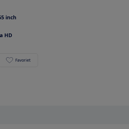
55 inch
ra HD
Favoriet
Panasonic TX-55JZ2000E toevoegen aan je favoriet