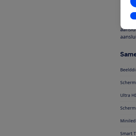
inch). 
een ka
kijken 
In
gecodee
aanslu
aanslu
Same
Beelddi
Scherm
Ultra H
Schermr
Miniled
Smart 