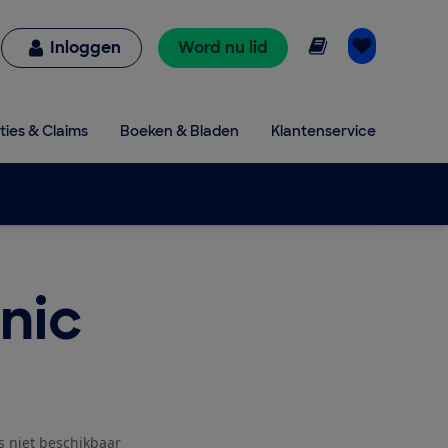
Online lezen
Inloggen
Word nu lid
ties & Claims
Boeken & Bladen
Klantenservice
nic
js niet beschikbaar