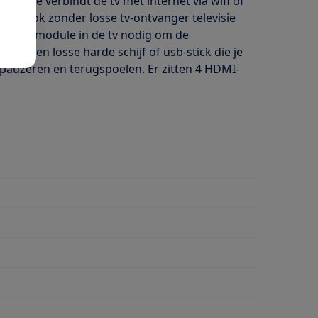
ube. Je verbindt de tv met internet via wifi of
kunt ook zonder losse tv-ontvanger televisie
l een CI+ module in de tv nodig om de
. Via een losse harde schijf of usb-stick die je
 pauzeren en terugspoelen. Er zitten 4 HDMI-