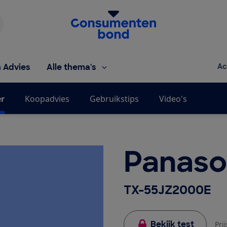
Homepage van de Consumentenbond
h Advies
Alle thema's
Ac
er
Koopadvies
Gebruikstips
Video's
Panaso
TX-55JZ2000E
Bekijk test
Pri