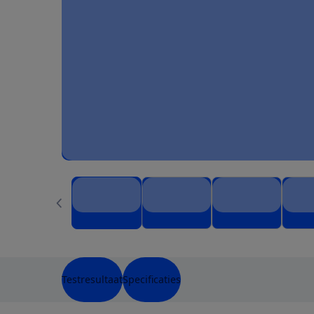
Testresultaat
Specificaties