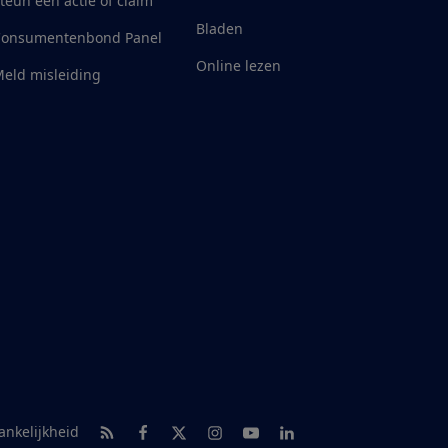
teun een actie of claim
Bladen
Consumentenbond Panel
Online lezen
eld misleiding
RSS-feed nieuws
Facebook
Twitter
Instagram
Youtube
LinkedIn
ankelijkheid