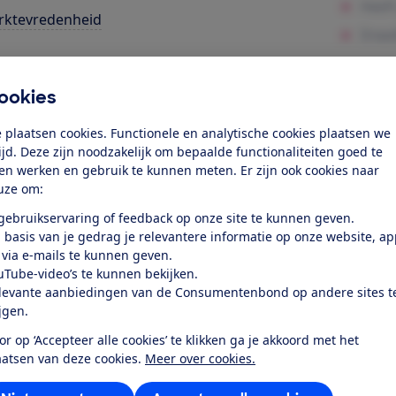
rktevredenheid
k toegang tot deze test?
ookies
Word lid
 plaatsen cookies. Functionele en analytische cookies plaatsen we
tijd. Deze zijn noodzakelijk om bepaalde functionaliteiten goed te
ten werken en gebruik te kunnen meten. Er zijn ook cookies naar
Al lid? Log in
uze om:
 gebruikservaring of feedback op onze site te kunnen geven.
 basis van je gedrag je relevantere informatie op onze website, a
 via e-mails te kunnen geven.
uTube-video’s te kunnen bekijken.
levante aanbiedingen van de Consumentenbond op andere sites t
r dit product
ijgen.
or op ‘Accepteer alle cookies’ te klikken ga je akkoord met het
even door de Consumentenbond
aatsen van deze cookies.
Meer over cookies.
asonic TX-55JZ2000E uit 2021 is een 4K Ultra HD oled telev