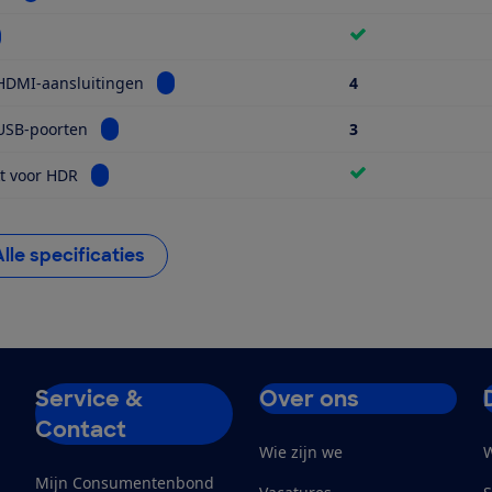
kijk informatie voor Wifi
Bekijk informatie voor Aantal HDMI-aansluiti
HDMI-aansluitingen
4
Bekijk informatie voor Aantal USB-poorten
USB-poorten
3
Bekijk informatie voor Geschikt voor HDR
t voor HDR
Alle specificaties
Service &
Over ons
Contact
Wie zijn we
W
Mijn Consumentenbond