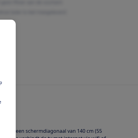
pp
e
isie met een schermdiagonaal van 140 cm (55