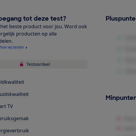
oegang tot deze test?
Pluspunt
het beste product voor jou. Word ook
ergelijk producten op alle
delen.
 hoe wij testen
Testoordeel
ldkwaliteit
uidskwaliteit
Minpunte
rt TV
bruiksgemak
rgieverbruik