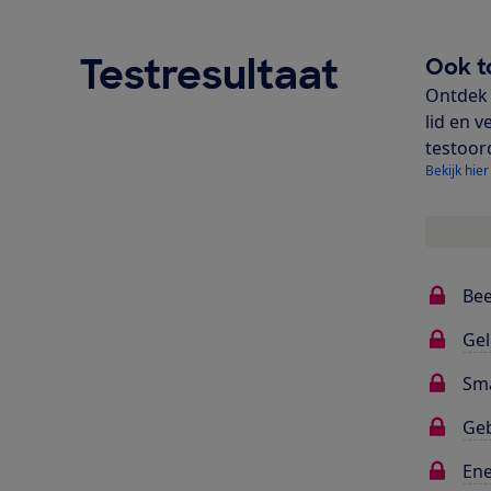
Testresultaat
Ook t
Ontdek 
lid en v
testoor
Bekijk hier
Bee
Gel
Sma
Ge
Ene