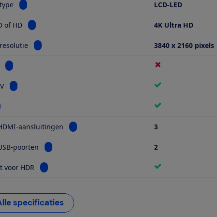
Bekijk informatie voor Schermtype
type
LCD-LED
Bekijk informatie voor Ultra HD of HD
D of HD
4K Ultra HD
Bekijk informatie voor Schermresolutie
esolutie
3840 x 2160 pixels
Bekijk informatie voor Miniled
Bekijk informatie voor Smart TV
TV
kijk informatie voor Wifi
Bekijk informatie voor Aantal HDMI-aansluiti
HDMI-aansluitingen
3
Bekijk informatie voor Aantal USB-poorten
USB-poorten
2
Bekijk informatie voor Geschikt voor HDR
t voor HDR
Alle specificaties