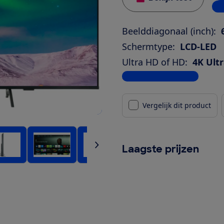
2 w
Beelddiagonaal (inch):
Schermtype:
LCD-LED
Ultra HD of HD:
4K Ult
Bekijk alle specificaties
Vergelijk dit product
Laagste prijzen