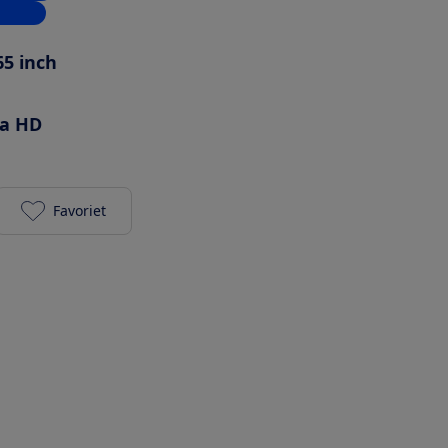
inkels
65 inch
ra HD
Favoriet
Philips 65PUS8000/12 toevoegen aan je favorieten