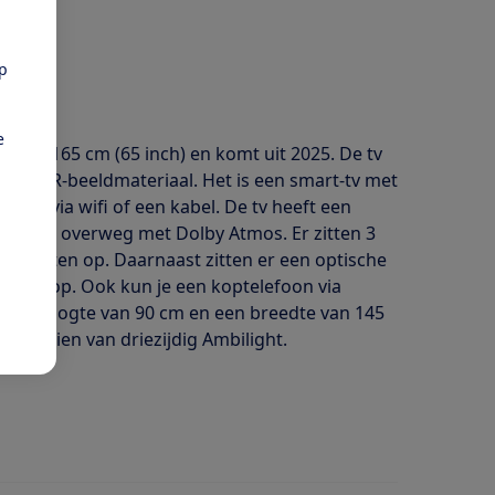
pp
e
 van 165 cm (65 inch) en komt uit 2025. De tv
voor HDR-beeldmateriaal. Het is een smart-tv met
rnet via wifi of een kabel. De tv heeft een
en kan overweg met Dolby Atmos. Er zitten 3
oorten op. Daarnaast zitten er een optische
uiting op. Ook kun je een koptelefoon via
n een hoogte van 90 cm en een breedte van 145
v voorzien van driezijdig Ambilight.