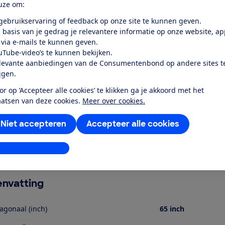
uze om:
 gebruikservaring of feedback op onze site te kunnen geven.
 basis van je gedrag je relevantere informatie op onze website, a
r dit product
 via e-mails te kunnen geven.
even door de Consumentenbond
uTube-video’s te kunnen bekijken.
levante aanbiedingen van de Consumentenbond op andere sites t
lips 65PUS8000/12 is een lcd-led-tv met een schermdiagonaal
ijgen.
een 4K schermresolutie (3840 x 2160 pixels) en is geschikt 
or op ‘Accepteer alle cookies’ te klikken ga je akkoord met het
meer apps voor Netflix en Youtube. Je verbindt de tv met inte
aatsen van deze cookies.
Meer over cookies.
ssysteem met een opgegeven totaal vermogen van 20 Watt 
ngangen (waaronder een HDMI-ARC/eARC ingang) en 2 usb-p
Niet accepteren
Accepteer alle cookies
le geluidsuitgang (Toslink) en een 3,5 mm koptelefoon aansl
oth aansluiten. De tv wordt geleverd met voet en heeft da
stellingen aanpassen
 totale gewicht van de tv is 15,4 kg. Verder is deze Philips t
nvatting
agonaal (inch)
65 inch