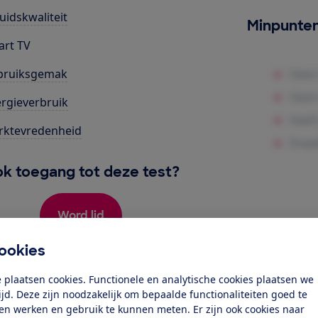
uidskwaliteit
Minpunte
rt TV
bruiksgemak
rgieverbruik
rktevredenheid
k toegang tot deze test?
Word lid
ookies
Al lid? Log in
 plaatsen cookies. Functionele en analytische cookies plaatsen we
tijd. Deze zijn noodzakelijk om bepaalde functionaliteiten goed te
ten werken en gebruik te kunnen meten. Er zijn ook cookies naar