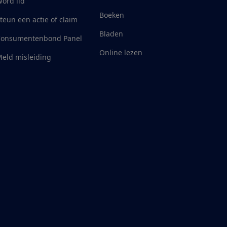
ord lid
Boeken
teun een actie of claim
Bladen
Consumentenbond Panel
Online lezen
eld misleiding