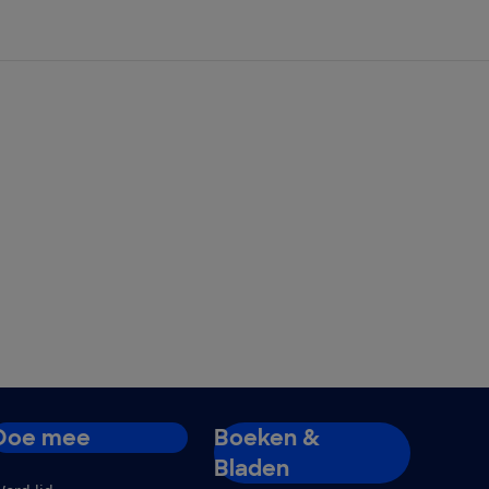
Doe mee
Boeken &
Bladen