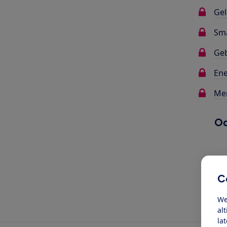
Gel
Sma
Ge
Ene
Me
Oo
C
We
al
la