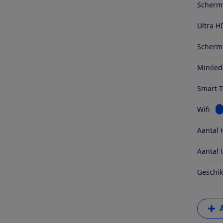
Scherm
Ultra H
Schermr
Miniled
Smart 
Be
Wifi
Aantal 
Aantal 
Geschik