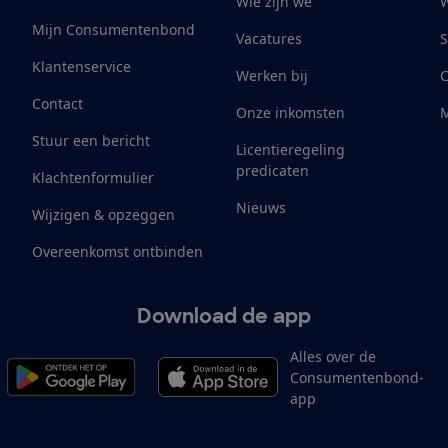
Wie zijn we
W
Mijn Consumentenbond
Vacatures
S
Klantenservice
Werken bij
Contact
Onze inkomsten
M
Stuur een bericht
Licentieregeling
predicaten
Klachtenformulier
Nieuws
Wijzigen & opzeggen
Overeenkomst ontbinden
Download de app
Alles over de
Consumentenbond-
app