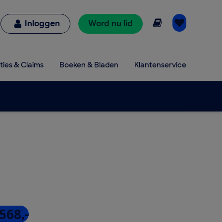
Online lezen
Inloggen
Word nu lid
ties & Claims
Boeken & Bladen
Klantenservice
568,-