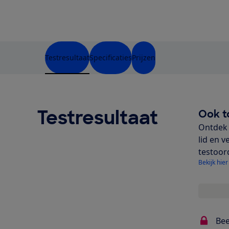
Testresultaat
Specificaties
Prijzen
Testresultaat
Ook t
Ontdek 
lid en v
testoor
Bekijk hier
Bee