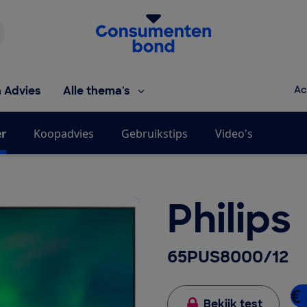
Homepage van de Consumentenbond
h Advies
Alle thema's
Ac
er
Koopadvies
Gebruikstips
Video's
Philips
65PUS8000/12
€ 
Bekijk test