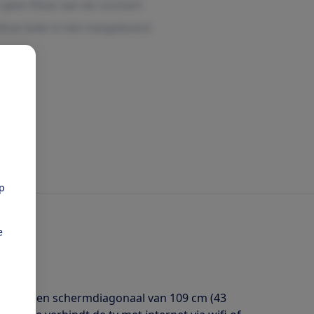
pp
e
ie met een schermdiagonaal van 109 cm (43