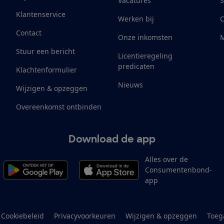
Vacatures
S
Klantenservice
Werken bij
Contact
Onze inkomsten
M
Stuur een bericht
Licentieregeling
predicaten
Klachtenformulier
Nieuws
Wijzigen & opzeggen
Overeenkomst ontbinden
Download de app
Alles over de
Consumentenbond-
app
Cookiebeleid
Privacyvoorkeuren
Wijzigen & opzeggen
Toeg