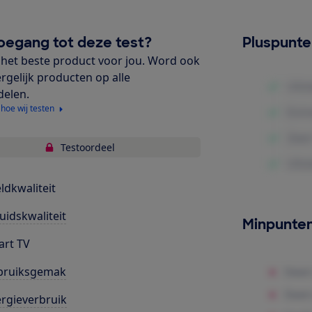
oegang tot deze test?
Pluspunt
het beste product voor jou. Word ook
ergelijk producten op alle
delen.
 hoe wij testen
Testoordeel
ldkwaliteit
uidskwaliteit
Minpunte
rt TV
bruiksgemak
rgieverbruik