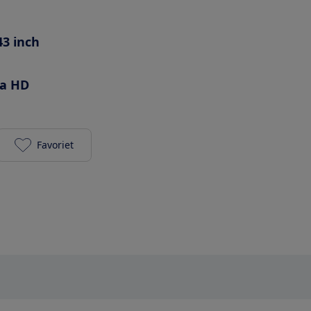
43 inch
ra HD
Favoriet
Samsung QE43Q64B toevoegen aan je favorieten