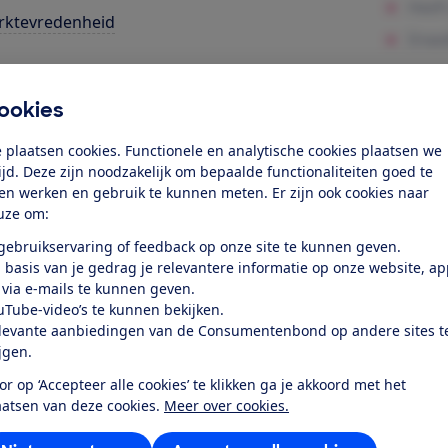
rktevredenheid
k toegang tot deze test?
ookies
Word lid
 plaatsen cookies. Functionele en analytische cookies plaatsen we
tijd. Deze zijn noodzakelijk om bepaalde functionaliteiten goed te
ten werken en gebruik te kunnen meten. Er zijn ook cookies naar
Al lid? Log in
uze om:
 gebruikservaring of feedback op onze site te kunnen geven.
 basis van je gedrag je relevantere informatie op onze website, a
 via e-mails te kunnen geven.
uTube-video’s te kunnen bekijken.
levante aanbiedingen van de Consumentenbond op andere sites t
r dit product
ijgen.
or op ‘Accepteer alle cookies’ te klikken ga je akkoord met het
even door de Consumentenbond
aatsen van deze cookies.
Meer over cookies.
sung QE43Q64B uit 2022 is een 4K Ultra HD lcd-led televis