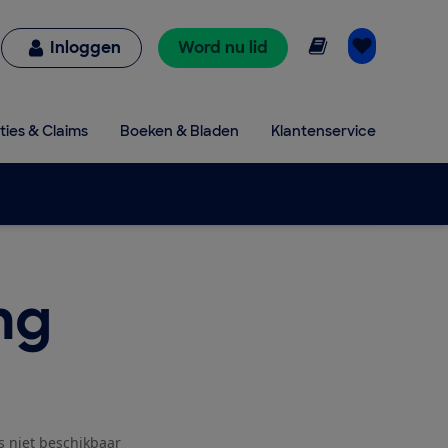
Online lezen
Inloggen
Word nu lid
ties & Claims
Boeken & Bladen
Klantenservice
ng
js niet beschikbaar