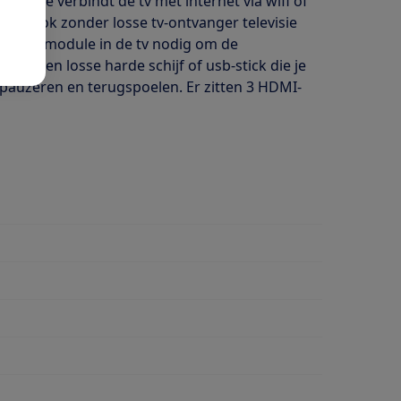
ube. Je verbindt de tv met internet via wifi of
kunt ook zonder losse tv-ontvanger televisie
l een CI+ module in de tv nodig om de
. Via een losse harde schijf of usb-stick die je
 pauzeren en terugspoelen. Er zitten 3 HDMI-