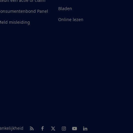
teun een actie of claim
Bladen
Consumentenbond Panel
Online lezen
eld misleiding
RSS-feed nieuws
Facebook
Twitter
Instagram
Youtube
LinkedIn
ankelijkheid