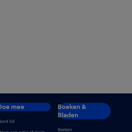
ngen
Doe mee
Boeken &
Bladen
ord lid
Boeken