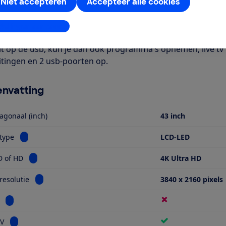
Het is een smart-tv met onder meer apps voor Netflix en Yout
Niet accepteren
Accepteer alle cookies
bel. Verder is deze tv geschikt voor HDR-beeldmateriaal. Je 
bij Digitenne, kabel-tv en satelliet-tv providers. Je hebt we
stellingen aanpassen
rde zenders te bekijken. Deze is verkrijgbaar bij je provider
it op de usb, kun je dan ook programma's opnemen, live tv
itingen en 2 usb-poorten op.
nvatting
agonaal (inch)
43 inch
Bekijk informatie voor Schermtype
type
LCD-LED
Bekijk informatie voor Ultra HD of HD
D of HD
4K Ultra HD
Bekijk informatie voor Schermresolutie
esolutie
3840 x 2160 pixels
Bekijk informatie voor Miniled
Bekijk informatie voor Smart TV
TV