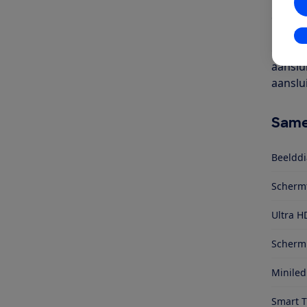
inch). 
een ka
kijken 
In
gecodee
aanslu
aanslu
Same
Beelddi
Scherm
Ultra H
Schermr
Miniled
Smart 