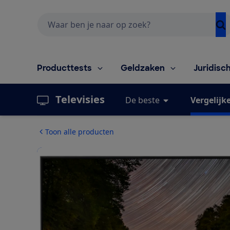
Zoeken
Producttests
Geldzaken
Juridisc
Televisies
De beste
Vergelijk
Toon alle producten