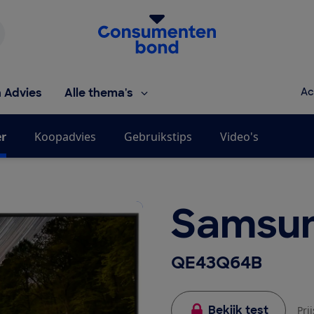
Homepage van de Consumentenbond
h Advies
Alle thema's
Ac
er
Koopadvies
Gebruikstips
Video's
Samsu
QE43Q64B
Bekijk test
Pri