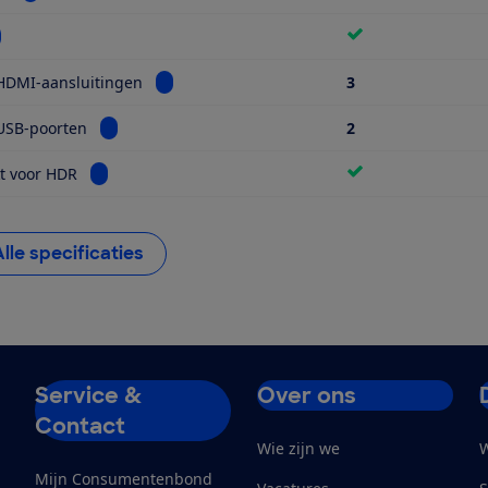
kijk informatie voor Wifi
Bekijk informatie voor Aantal HDMI-aansluiti
HDMI-aansluitingen
3
Bekijk informatie voor Aantal USB-poorten
USB-poorten
2
Bekijk informatie voor Geschikt voor HDR
t voor HDR
Alle specificaties
Service &
Over ons
Contact
Wie zijn we
W
Mijn Consumentenbond