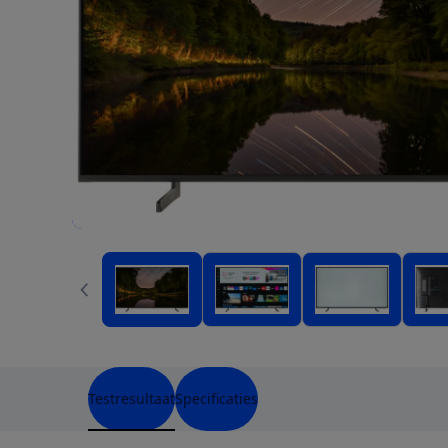
Testresultaat
Specificaties