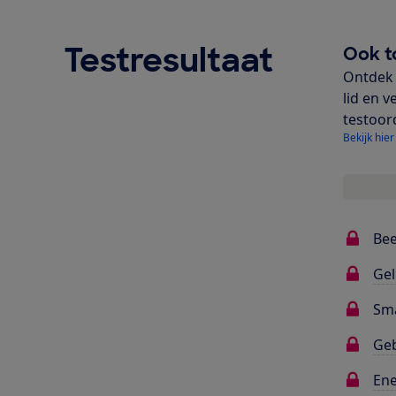
Testresultaat
Ook t
Ontdek 
lid en v
testoor
Bekijk hier
Bee
Gel
Sma
Ge
Ene