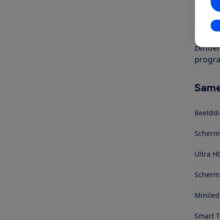
(65 in
fi of 
televis
In
en sat
zenders
progra
Same
Beelddi
Scherm
Ultra H
Schermr
Miniled
Smart 