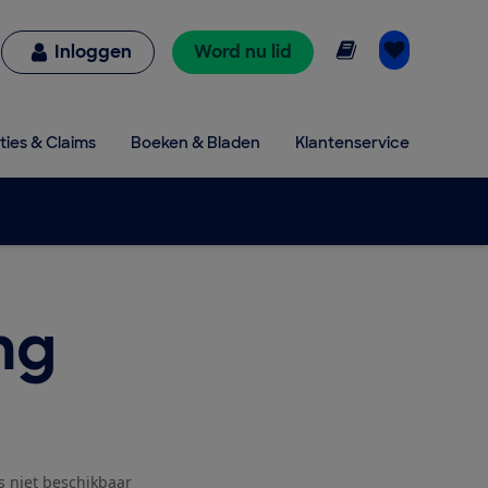
Online lezen
Inloggen
Word nu lid
ties & Claims
Boeken & Bladen
Klantenservice
ng
js niet beschikbaar