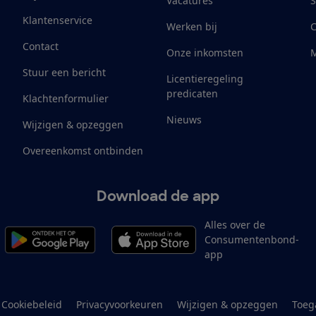
Vacatures
S
Klantenservice
Werken bij
Contact
Onze inkomsten
M
Stuur een bericht
Licentieregeling
predicaten
Klachtenformulier
Nieuws
Wijzigen & opzeggen
Overeenkomst ontbinden
Download de app
Alles over de
Consumentenbond-
app
Cookiebeleid
Privacyvoorkeuren
Wijzigen & opzeggen
Toeg