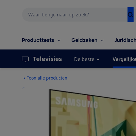
Zoeken
Producttests
Geldzaken
Juridisc
Televisies
De beste
Vergelijk
Toon alle producten