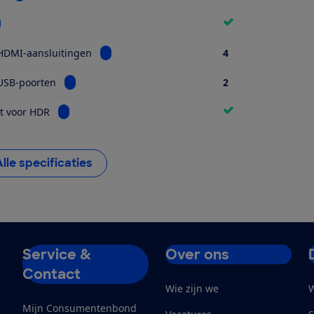
kijk informatie voor Wifi
Bekijk informatie voor Aantal HDMI-aansluiti
HDMI-aansluitingen
4
Bekijk informatie voor Aantal USB-poorten
USB-poorten
2
Bekijk informatie voor Geschikt voor HDR
t voor HDR
Alle specificaties
Service &
Over ons
Contact
Wie zijn we
W
Mijn Consumentenbond