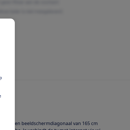
pp
e
sie met een beeldschermdiagonaal van 165 cm