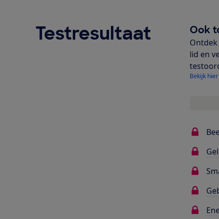
Testresultaat
Ook t
Ontdek 
lid en v
testoor
Bekijk hier
Bee
Gel
Sma
Ge
Ene