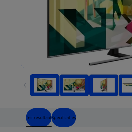
Testresultaat
Specificaties