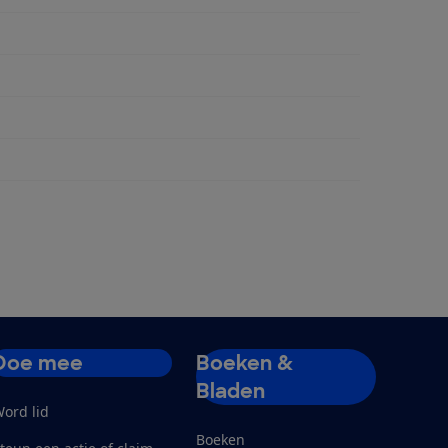
ngen
Doe mee
Boeken &
Bladen
ord lid
Boeken