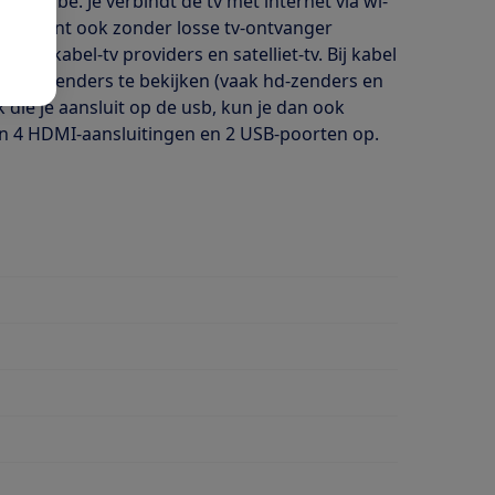
 Youtube. Je verbindt de tv met internet via wi-
l. Je kunt ook zonder losse tv-ontvanger
der), kabel-tv providers en satelliet-tv. Bij kabel
deerde zenders te bekijken (vaak hd-zenders en
k die je aansluit op de usb, kun je dan ook
en 4 HDMI-aansluitingen en 2 USB-poorten op.