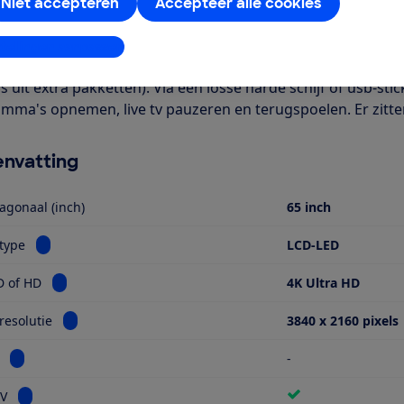
ch). Het is een Smart TV met onder meer apps voor Netflix en
Niet accepteren
Accepteer alle cookies
een kabel. Verder is deze tv geschikt voor HDR-beeldmateriaa
ie kijken bij Digitenne (alleen NPO1, 2, 3 en een regionale zen
stellingen aanpassen
elliet heb je wel een CI+ module in de tv nodig om de geco
 uit extra pakketten). Via een losse harde schijf of usb-stic
mma's opnemen, live tv pauzeren en terugspoelen. Er zitt
nvatting
agonaal (inch)
65 inch
Bekijk informatie voor Schermtype
type
LCD-LED
Bekijk informatie voor Ultra HD of HD
D of HD
4K Ultra HD
Bekijk informatie voor Schermresolutie
esolutie
3840 x 2160 pixels
Bekijk informatie voor Miniled
-
Bekijk informatie voor Smart TV
TV