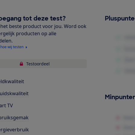
oegang tot deze test?
Pluspunt
het beste product voor jou. Word ook
ergelijk producten op alle
delen.
 hoe wij testen
Testoordeel
ldkwaliteit
uidskwaliteit
Minpunte
rt TV
bruiksgemak
rgieverbruik