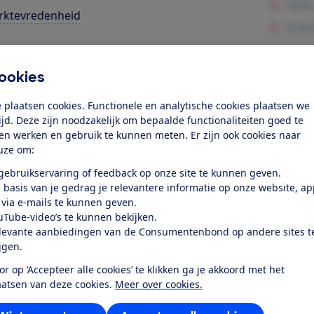
rktevredenheid
k toegang tot deze test?
ookies
Word lid
 plaatsen cookies. Functionele en analytische cookies plaatsen we
tijd. Deze zijn noodzakelijk om bepaalde functionaliteiten goed te
ten werken en gebruik te kunnen meten. Er zijn ook cookies naar
Al lid? Log in
uze om:
 gebruikservaring of feedback op onze site te kunnen geven.
 basis van je gedrag je relevantere informatie op onze website, a
 via e-mails te kunnen geven.
uTube-video’s te kunnen bekijken.
levante aanbiedingen van de Consumentenbond op andere sites t
r dit product
ijgen.
or op ‘Accepteer alle cookies’ te klikken ga je akkoord met het
even door de Consumentenbond
aatsen van deze cookies.
Meer over cookies.
sung QE65Q74T uit 2020 is een 4K Ultra HD lcd-led televi