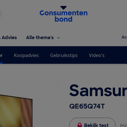
Homepage van de Consumentenbond
h Advies
Alle thema's
Ac
er
Koopadvies
Gebruikstips
Video's
Samsu
QE65Q74T
Bekijk test
Pri