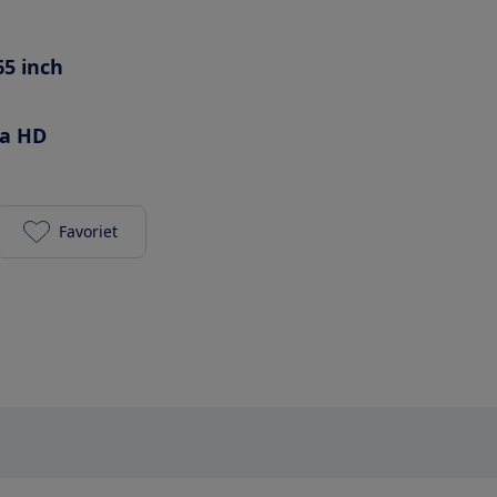
65 inch
ra HD
Favoriet
Samsung QE65Q74T toevoegen aan je favorieten