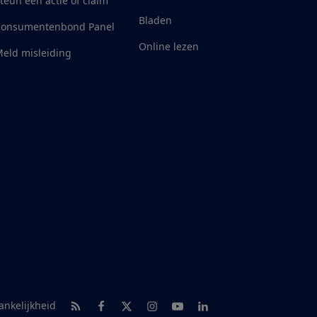
teun een actie of claim
Bladen
Consumentenbond Panel
Online lezen
eld misleiding
RSS-feed nieuws
Facebook
Twitter
Instagram
Youtube
LinkedIn
ankelijkheid