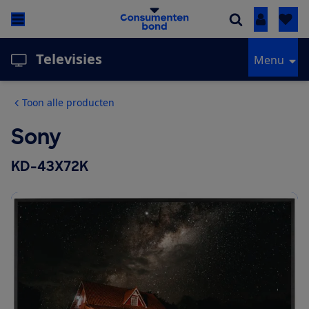
Inloggen
Televisies
Menu
Toon alle producten
Sony
KD-43X72K