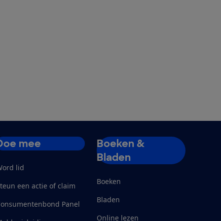
Doe mee
Boeken &
Bladen
ord lid
Boeken
teun een actie of claim
Bladen
Consumentenbond Panel
Online lezen