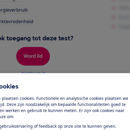
rgieverbruik
rktevredenheid
k toegang tot deze test?
Word lid
Al lid? Log in
ookies
 plaatsen cookies. Functionele en analytische cookies plaatsen we
tijd. Deze zijn noodzakelijk om bepaalde functionaliteiten goed te
ten werken en gebruik te kunnen meten. Er zijn ook cookies naar
r dit product
uze om:
 gebruikservaring of feedback op onze site te kunnen geven.
even door de Consumentenbond