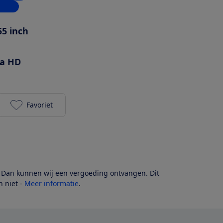
inkel
55 inch
ra HD
Favoriet
TCL 55C7K toevoegen aan je favorieten
? Dan kunnen wij een vergoeding ontvangen. Dit
 niet -
Meer informatie
.