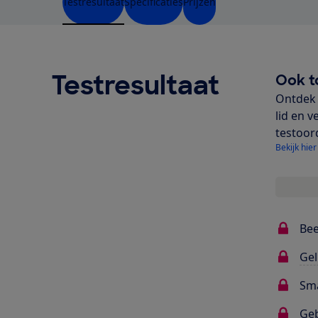
Testresultaat
Specificaties
Prijzen
Testresultaat
Ook t
Ontdek 
lid en v
testoor
Bekijk hier
Bee
Gel
Sma
Ge