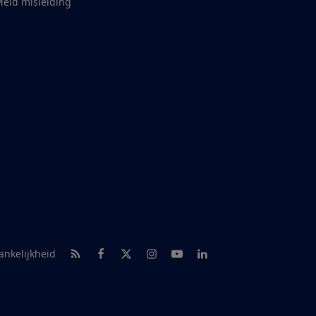
eld misleiding
RSS-feed nieuws
Facebook
Twitter
Instagram
Youtube
LinkedIn
ankelijkheid