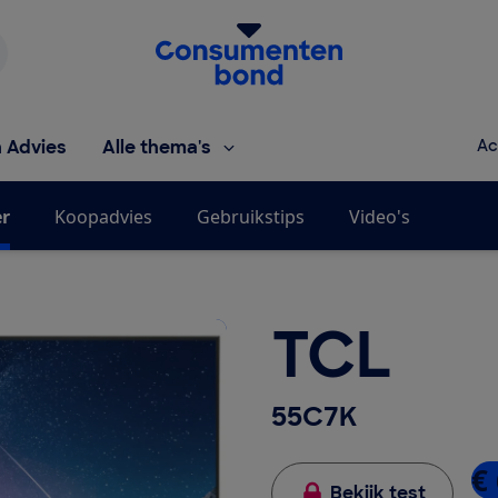
Homepage van de Consumentenbond
h Advies
Alle thema's
Ac
er
Koopadvies
Gebruikstips
Video's
TCL
55C7K
€ 
Bekijk test