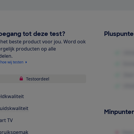
oegang tot deze test?
Pluspunt
het beste product voor jou. Word ook
ergelijk producten op alle
delen.
 hoe wij testen
Testoordeel
ldkwaliteit
uidskwaliteit
Minpunte
rt TV
bruiksgemak