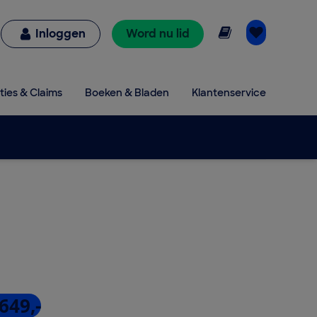
Online lezen
Inloggen
Word nu lid
ties & Claims
Boeken & Bladen
Klantenservice
649,-