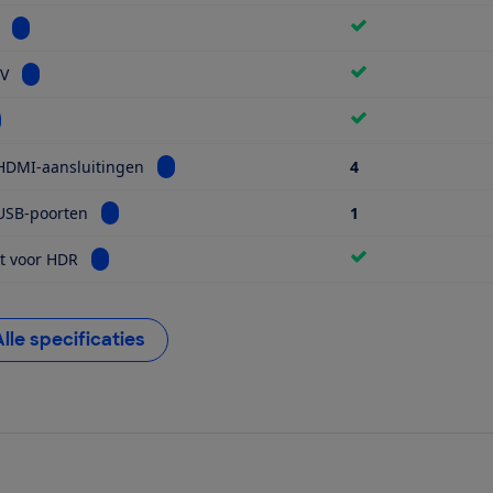
Bekijk informatie voor Miniled
Bekijk informatie voor Smart TV
TV
kijk informatie voor Wifi
Bekijk informatie voor Aantal HDMI-aansluiti
HDMI-aansluitingen
4
Bekijk informatie voor Aantal USB-poorten
USB-poorten
1
Bekijk informatie voor Geschikt voor HDR
t voor HDR
Alle specificaties