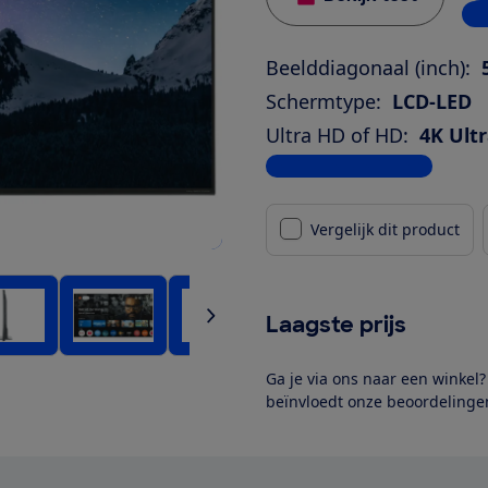
1 w
Beelddiagonaal (inch):
Schermtype:
LCD-LED
Ultra HD of HD:
4K Ult
Bekijk alle specificaties
Vergelijk dit product
Laagste prijs
Ga je via ons naar een winkel
beïnvloedt onze beoordelingen