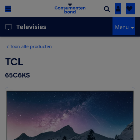
Inloggen
Televisies
Menu
Toon alle producten
TCL
65C6KS