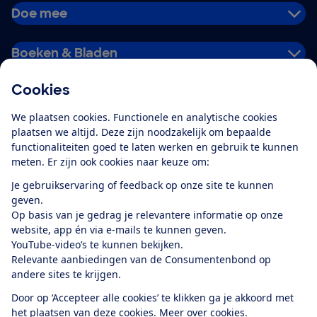
Doe mee
Boeken & Bladen
Cookies
Download de app
We plaatsen cookies. Functionele en analytische cookies
plaatsen we altijd. Deze zijn noodzakelijk om bepaalde
functionaliteiten goed te laten werken en gebruik te kunnen
meten. Er zijn ook cookies naar keuze om:
Alles over de
Consumentenbond-
Je gebruikservaring of feedback op onze site te kunnen
app
geven.
Op basis van je gedrag je relevantere informatie op onze
website, app én via e-mails te kunnen geven.
Algemene Voorwaarden
Privacyverklaring
YouTube-video’s te kunnen bekijken.
Cookiebeleid
Privacyvoorkeuren
Wijzigen & opzeggen
Relevante aanbiedingen van de Consumentenbond op
Toegankelijkheid
andere sites te krijgen.
RSS-feed nieuws
Facebook
Twitter
Instagram
Youtube
LinkedIn
Door op ‘Accepteer alle cookies’ te klikken ga je akkoord met
het plaatsen van deze cookies.
Meer over cookies.