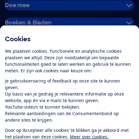
Doe mee
Boeken & Bladen
Cookies
Download de app
We plaatsen cookies. Functionele en analytische cookies
plaatsen we altijd. Deze zijn noodzakelijk om bepaalde
functionaliteiten goed te laten werken en gebruik te kunnen
meten. Er zijn ook cookies naar keuze om:
Alles over de
Consumentenbond-
Je gebruikservaring of feedback op onze site te kunnen
app
geven.
Op basis van je gedrag je relevantere informatie op onze
website, app én via e-mails te kunnen geven.
Algemene Voorwaarden
Privacyverklaring
YouTube-video’s te kunnen bekijken.
Cookiebeleid
Privacyvoorkeuren
Wijzigen & opzeggen
Relevante aanbiedingen van de Consumentenbond op
Toegankelijkheid
andere sites te krijgen.
RSS-feed nieuws
Facebook
Twitter
Instagram
Youtube
LinkedIn
Door op ‘Accepteer alle cookies’ te klikken ga je akkoord met
het plaatsen van deze cookies.
Meer over cookies.