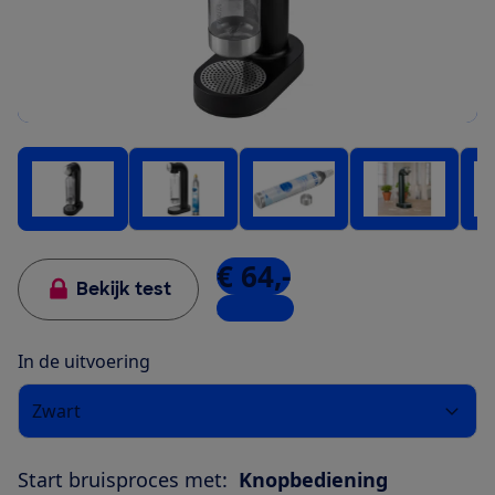
€ 64,-
Bekijk test
3 winkels
In de uitvoering
Zwart
Start bruisproces met:
Knopbediening