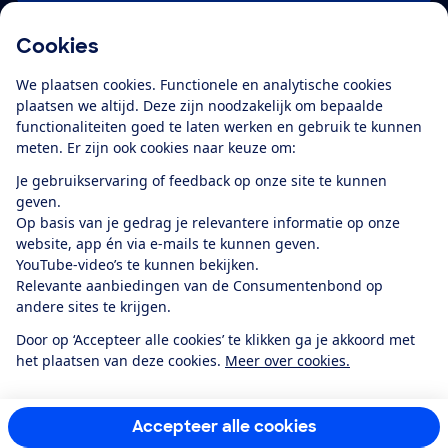
Cookies
Download de app
We plaatsen cookies. Functionele en analytische cookies
plaatsen we altijd. Deze zijn noodzakelijk om bepaalde
functionaliteiten goed te laten werken en gebruik te kunnen
meten. Er zijn ook cookies naar keuze om:
Alles over de
Consumentenbond-
Je gebruikservaring of feedback op onze site te kunnen
app
geven.
Op basis van je gedrag je relevantere informatie op onze
website, app én via e-mails te kunnen geven.
Algemene Voorwaarden
Privacyverklaring
YouTube-video’s te kunnen bekijken.
Cookiebeleid
Privacyvoorkeuren
Wijzigen & opzeggen
Relevante aanbiedingen van de Consumentenbond op
Toegankelijkheid
andere sites te krijgen.
RSS-feed nieuws
Facebook
Twitter
Instagram
Youtube
LinkedIn
Door op ‘Accepteer alle cookies’ te klikken ga je akkoord met
het plaatsen van deze cookies.
Meer over cookies.
12.901
consumenten
beoordelen de Consumentenbond
met gemiddeld
een
8,4
Accepteer alle cookies