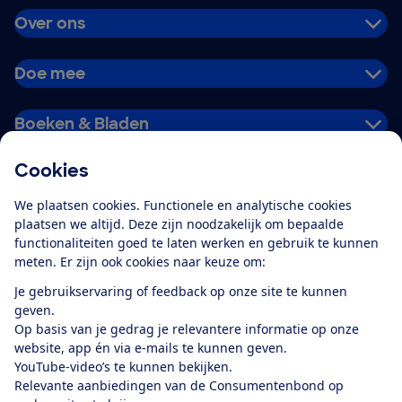
Over ons
Doe mee
Boeken & Bladen
Cookies
Download de app
We plaatsen cookies. Functionele en analytische cookies
plaatsen we altijd. Deze zijn noodzakelijk om bepaalde
functionaliteiten goed te laten werken en gebruik te kunnen
meten. Er zijn ook cookies naar keuze om:
Alles over de
Consumentenbond-
Je gebruikservaring of feedback op onze site te kunnen
app
geven.
Op basis van je gedrag je relevantere informatie op onze
website, app én via e-mails te kunnen geven.
Algemene Voorwaarden
Privacyverklaring
YouTube-video’s te kunnen bekijken.
Cookiebeleid
Privacyvoorkeuren
Wijzigen & opzeggen
Relevante aanbiedingen van de Consumentenbond op
Toegankelijkheid