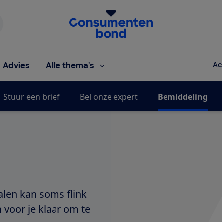
Homepage van de Consumentenbond
h Advies
Alle thema's
Ac
Stuur een brief
Bel onze expert
Bemiddeling
alen kan soms flink
n voor je klaar om te