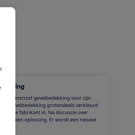
pp
edekking
e
rijze, kunststof gevelbedekking voor zijn
is de gevelbedekking grotendeels verkleurd
akelt de fabrikant in. Na discussie over
nt met een oplossing. Er wordt een nieuwe
est.