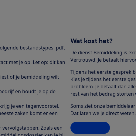
Wat kost het?
olgende bestandstypes: pdf,
De dienst Bemiddeling is exc
Vertrouwd. Je betaalt hiervo
ct met je op. Let op: dit kan
Tijdens het eerste gesprek b
iest of je bemiddeling wilt
Kies je tijdens het eerste g
probleem. Je betaalt dan all
edrijf en houdt je op de
rest van het bedrag storten
rijg je een tegenvoorstel.
Soms ziet onze bemiddelaar 
 meeste zaken komt er een
Dat laten we je direct weten.
r vervolgstappen. Zoals een
Meld je aan
emiddelingsdossier kan je bij