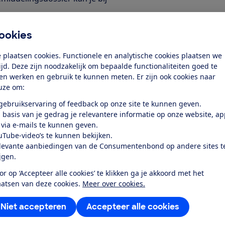
ookies
 plaatsen cookies. Functionele en analytische cookies plaatsen we
tijd. Deze zijn noodzakelijk om bepaalde functionaliteiten goed te
ten werken en gebruik te kunnen meten. Er zijn ook cookies naar
emiddeling
uze om:
 gebruikservaring of feedback op onze site te kunnen geven.
 basis van je gedrag je relevantere informatie op onze website, a
 via e-mails te kunnen geven.
uTube-video’s te kunnen bekijken.
g ontvangen
Verkleurde gevelb
levante aanbiedingen van de Consumentenbond op andere sites t
ijgen.
ing met een totale
Een klant kocht in 2017 g
or op ‘Accepteer alle cookies’ te klikken ga je akkoord met het
g niet worden geleverd
woning. Binnen een jaar 
aatsen van deze cookies.
Meer over cookies.
n.
naar wit. De verkoper sch
garantie komt de fabrika
Niet accepteren
Accepteer alle cookies
coating ontwikkeld en get
nder model bezorgd. Het