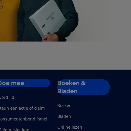
Doe mee
Boeken &
Bladen
ord lid
Boeken
teun een actie of claim
Bladen
Consumentenbond Panel
Online lezen
eld misleiding