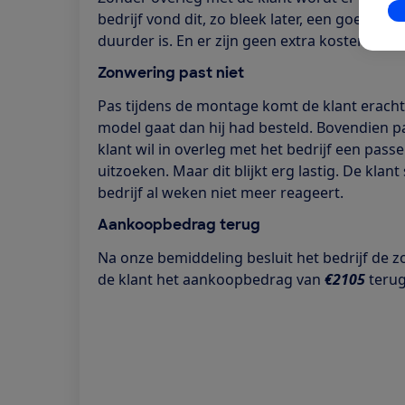
In
bedrijf vond dit, zo bleek later, een goede se
duurder is. En er zijn geen extra kosten in r
Zonwering past niet
Pas tijdens de montage komt de klant erach
model gaat dan hij had besteld. Bovendien pa
klant wil in overleg met het bedrijf een pas
uitzoeken. Maar dit blijkt erg lastig. De klant
bedrijf al weken niet meer reageert.
Aankoopbedrag terug
Na onze bemiddeling besluit het bedrijf de 
de klant het aankoopbedrag van
€2105
terug