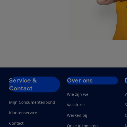
Service &
Over ons
Contact
Wie zijn we
W
Mijn Consumentenbond
Vacatures
S
Klantenservice
Werken bij
Contact
Onze inkomsten
M