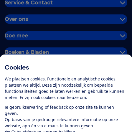
Service & Contact
Over ons
Doe mee
Boeken & Bladen
Cookies
Download de app
We plaatsen cookies. Functionele en analytische cookies
plaatsen we altijd. Deze zijn noodzakelijk om bepaalde
functionaliteiten goed te laten werken en gebruik te kunnen
meten. Er zijn ook cookies naar keuze om:
Alles over de
Consumentenbond-
Je gebruikservaring of feedback op onze site te kunnen
app
geven.
Op basis van je gedrag je relevantere informatie op onze
website, app én via e-mails te kunnen geven.
Algemene Voorwaarden
Privacyverklaring
YouTube-video’s te kunnen bekijken.