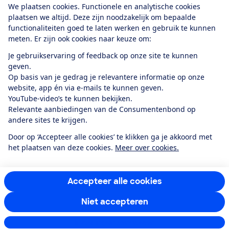
We plaatsen cookies. Functionele en analytische cookies
plaatsen we altijd. Deze zijn noodzakelijk om bepaalde
functionaliteiten goed te laten werken en gebruik te kunnen
meten. Er zijn ook cookies naar keuze om:
Alles over de
Consumentenbond-
Je gebruikservaring of feedback op onze site te kunnen
app
geven.
Op basis van je gedrag je relevantere informatie op onze
website, app én via e-mails te kunnen geven.
Algemene Voorwaarden
Privacyverklaring
YouTube-video’s te kunnen bekijken.
Cookiebeleid
Privacyvoorkeuren
Wijzigen & opzeggen
Relevante aanbiedingen van de Consumentenbond op
Toegankelijkheid
andere sites te krijgen.
RSS-feed nieuws
Facebook
Twitter
Instagram
Youtube
LinkedIn
Door op ‘Accepteer alle cookies’ te klikken ga je akkoord met
het plaatsen van deze cookies.
Meer over cookies.
12.901
consumenten
beoordelen de Consumentenbond
met gemiddeld
een
8,4
Accepteer alle cookies
Niet accepteren
Instellingen aanpassen