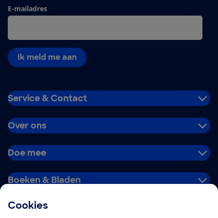
E-mailadres
Ik meld me aan
Service & Contact
Over ons
Doe mee
Boeken & Bladen
Cookies
Download de app