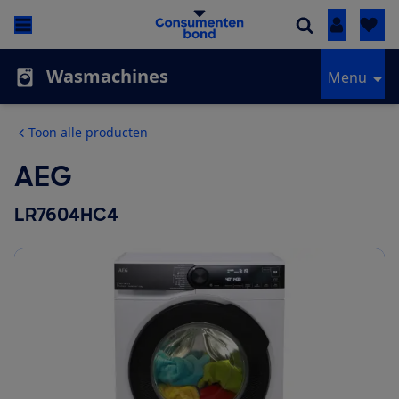
Inloggen
Wasmachines
Menu
Toon alle producten
AEG
LR7604HC4