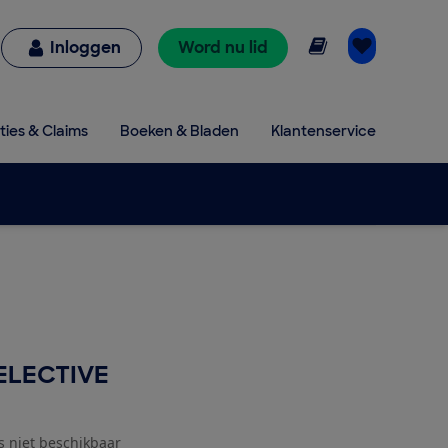
Online lezen
Inloggen
Word nu lid
ties & Claims
Boeken & Bladen
Klantenservice
ELECTIVE
js niet beschikbaar