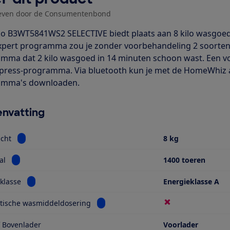
even door de Consumentenbond
o B3WT5841WS2 SELECTIVE biedt plaats aan 8 kilo wasgoed
xpert programma zou je zonder voorbehandeling 2 soorten 
mma dat 2 kilo wasgoed in 14 minuten schoon wast. Een v
Xpress-programma. Via bluetooth kun je met de HomeWhiz
amma's downloaden.
nvatting
Bekijk informatie voor Vulgewicht
cht
8 kg
Bekijk informatie voor Toerental
al
1400 toeren
Bekijk informatie voor Energieklasse
klasse
Energieklasse A
Bekijk informatie voor Automatische 
tische wasmiddeldosering
f Bovenlader
Voorlader