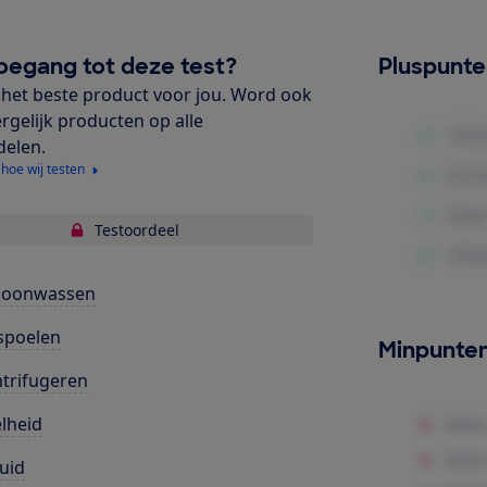
oegang tot deze test?
Pluspunt
het beste product voor jou. Word ook
ergelijk producten op alle
delen.
 hoe wij testen
Testoordeel
hoonwassen
spoelen
Minpunte
trifugeren
lheid
uid