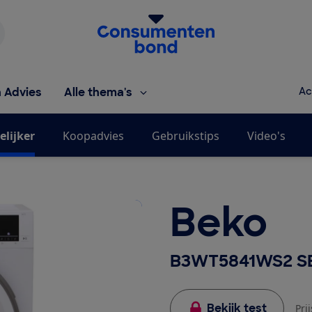
Homepage van de Consumentenbond
h Advies
Alle thema's
Ac
elijker
Koopadvies
Gebruikstips
Video's
Beko
B3WT5841WS2 S
Bekijk test
Pri