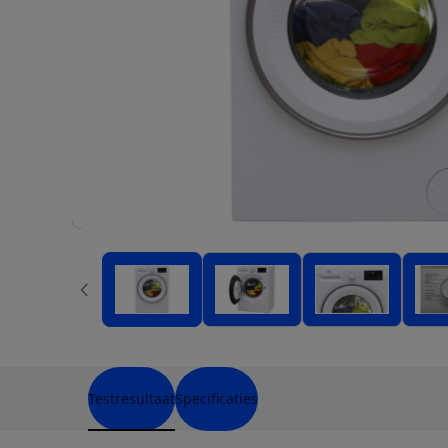
Testresultaat
Specificaties