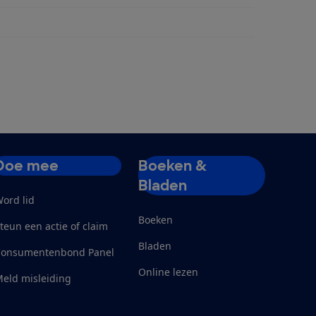
Doe mee
Boeken &
Bladen
ord lid
Boeken
teun een actie of claim
Bladen
Consumentenbond Panel
Online lezen
eld misleiding