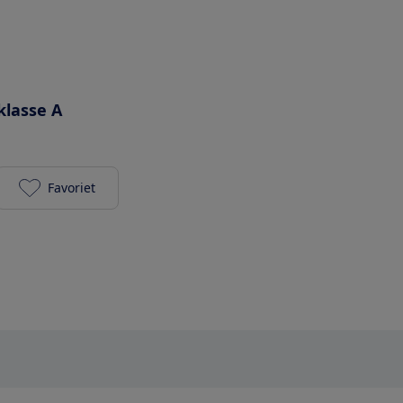
klasse A
Favoriet
Beko B3WT5841WS2 SELECTIVE toevoegen aan je fa