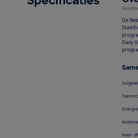
Specificaties
Geschr
De Bek
StainE
progra
Daily 
progr
Same
Vulgewi
Toerent
Energie
Automa
Voor- o