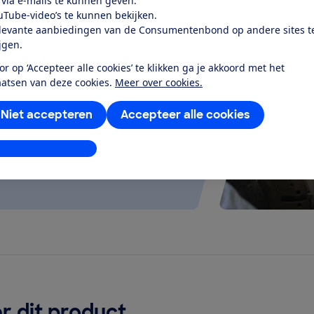
 via e-mails te kunnen geven.
uTube-video’s te kunnen bekijken.
levante aanbiedingen van de Consumentenbond op andere sites t
test
ijgen.
or op ‘Accepteer alle cookies’ te klikken ga je akkoord met het
elt goed uit en werkt stil en
aatsen van deze cookies.
Meer over cookies.
g...
Niet accepteren
Accepteer alle cookies
stellingen aanpassen
r dit product