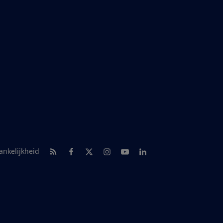
RSS-feed nieuws
Facebook
Twitter
Instagram
Youtube
LinkedIn
ankelijkheid