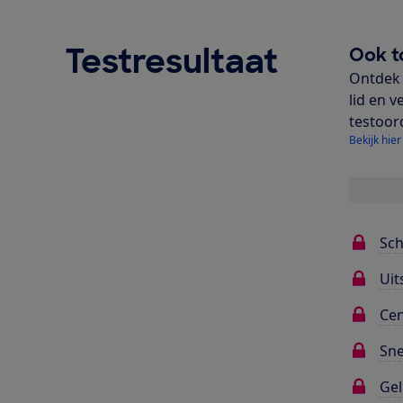
Testresultaat
Ook t
Ontdek 
lid en v
testoor
Bekijk hier
Sc
Uit
Cen
Sne
Gel