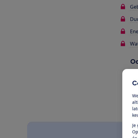
Ge
Du
Ene
Wat
Oo
C
We
al
la
ke
Je
Op