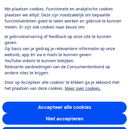
Download de app
We plaatsen cookies. Functionele en analytische cookies
plaatsen we altijd. Deze zijn noodzakelijk om bepaalde
functionaliteiten goed te laten werken en gebruik te kunnen
meten. Er zijn ook cookies naar keuze om:
Alles over de
Consumentenbond-
Je gebruikservaring of feedback op onze site te kunnen
app
geven.
Op basis van je gedrag je relevantere informatie op onze
website, app én via e-mails te kunnen geven.
Algemene Voorwaarden
Privacyverklaring
YouTube-video’s te kunnen bekijken.
Cookiebeleid
Privacyvoorkeuren
Wijzigen & opzeggen
Relevante aanbiedingen van de Consumentenbond op
Toegankelijkheid
andere sites te krijgen.
RSS-feed nieuws
Facebook
Twitter
Instagram
Youtube
LinkedIn
Door op ‘Accepteer alle cookies’ te klikken ga je akkoord met
het plaatsen van deze cookies.
Meer over cookies.
12.901
consumenten
beoordelen de Consumentenbond
met gemiddeld
een
8,4
Accepteer alle cookies
Niet accepteren