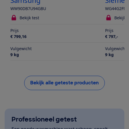
Samsung
Siemen
WW90DB7U94GBU
WG44G2FM
Bekijk test
Bekijk t
Prijs
Prijs
€ 799,16
€ 797,-
Vulgewicht
Vulgewicht
9 kg
9 kg
Bekijk alle geteste producten
Professioneel getest
Een goede wasmachine wast schoon, spoelt