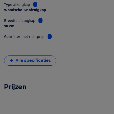
Bekijk informatie voor Type afzuigkap
Type afzuigkap
Wandschouw afzuigkap
Bekijk informatie voor Breedte afzuigkap
Breedte afzuigkap
90 cm
Bekijk informatie voor Geurfilter met ri
Geurfilter met richtprijs
-
Alle specificaties
Prijzen