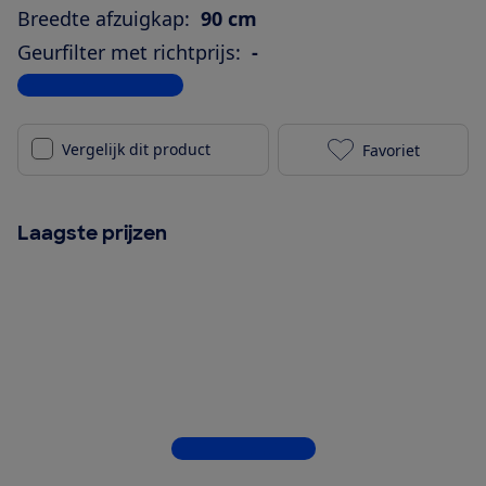
Breedte afzuigkap:
90 cm
Geurfilter met richtprijs:
-
Bekijk alle specificaties
Vergelijk dit product
Favoriet
AEG DBB3951M 
Laagste prijzen
Bekijk alle 5 winkels