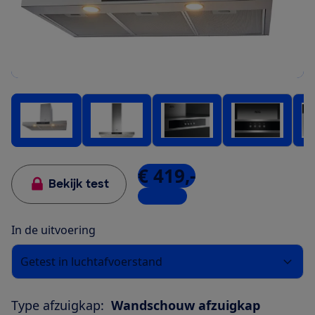
€ 419,-
Bekijk test
5 winkels
In de uitvoering
Getest in luchtafvoerstand
Type afzuigkap:
Wandschouw afzuigkap