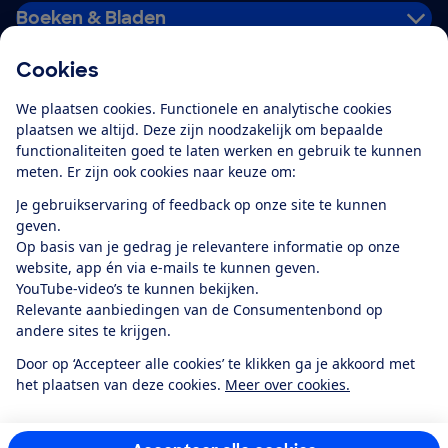
Boeken & Bladen
Cookies
Download de app
We plaatsen cookies. Functionele en analytische cookies
plaatsen we altijd. Deze zijn noodzakelijk om bepaalde
functionaliteiten goed te laten werken en gebruik te kunnen
meten. Er zijn ook cookies naar keuze om:
Alles over de
Consumentenbond-
Je gebruikservaring of feedback op onze site te kunnen
app
geven.
Op basis van je gedrag je relevantere informatie op onze
website, app én via e-mails te kunnen geven.
Algemene Voorwaarden
Privacyverklaring
YouTube-video’s te kunnen bekijken.
Cookiebeleid
Privacyvoorkeuren
Wijzigen & opzeggen
Relevante aanbiedingen van de Consumentenbond op
Toegankelijkheid
andere sites te krijgen.
RSS-feed nieuws
Facebook
Twitter
Instagram
Youtube
LinkedIn
Door op ‘Accepteer alle cookies’ te klikken ga je akkoord met
het plaatsen van deze cookies.
Meer over cookies.
12.901
consumenten
beoordelen de Consumentenbond
met gemiddeld
een
8,4