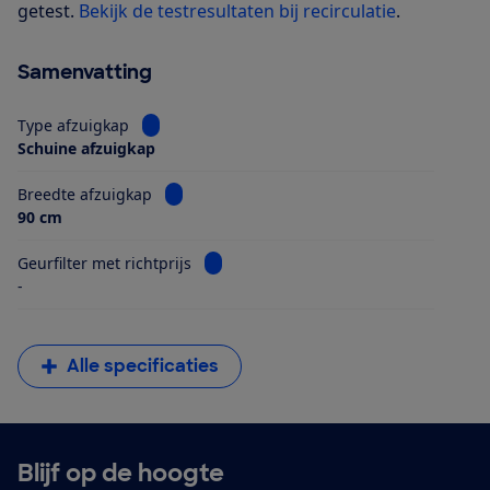
getest.
Bekijk de testresultaten bij recirculatie
.
Samenvatting
Bekijk informatie voor Type afzuigkap
Type afzuigkap
Schuine afzuigkap
Bekijk informatie voor Breedte afzuigkap
Breedte afzuigkap
90 cm
Bekijk informatie voor Geurfilter met ri
Geurfilter met richtprijs
-
Alle specificaties
Blijf op de hoogte