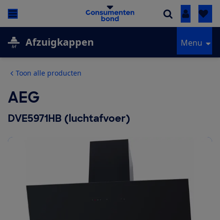
Inloggen
Afzuigkappen
Menu
Toon alle producten
AEG
DVE5971HB (luchtafvoer)