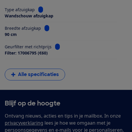
Bekijk informatie voor Type afzuigkap
Type afzuigkap
Wandschouw afzuigkap
Bekijk informatie voor Breedte afzuigkap
Breedte afzuigkap
90 cm
Bekijk informatie voor Geurfilter met ri
Geurfilter met richtprijs
Filter: 17006795 (€60)
Alle specificaties
Blijf op de hoogte
Ontvang nieuws, acties en tips in je mailbox. In onze
privacyverklaring
lees je hoe we omgaan met je
persoonsgegevens en e-mails voor je personaliseren.