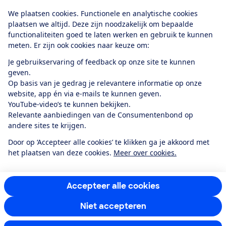
Download de app
We plaatsen cookies. Functionele en analytische cookies
plaatsen we altijd. Deze zijn noodzakelijk om bepaalde
functionaliteiten goed te laten werken en gebruik te kunnen
meten. Er zijn ook cookies naar keuze om:
Alles over de
Consumentenbond-
Je gebruikservaring of feedback op onze site te kunnen
app
geven.
Op basis van je gedrag je relevantere informatie op onze
website, app én via e-mails te kunnen geven.
Algemene Voorwaarden
Privacyverklaring
YouTube-video’s te kunnen bekijken.
Cookiebeleid
Privacyvoorkeuren
Wijzigen & opzeggen
Relevante aanbiedingen van de Consumentenbond op
Toegankelijkheid
andere sites te krijgen.
RSS-feed nieuws
Facebook
Twitter
Instagram
Youtube
LinkedIn
Door op ‘Accepteer alle cookies’ te klikken ga je akkoord met
het plaatsen van deze cookies.
Meer over cookies.
12.901
consumenten
beoordelen de Consumentenbond
met gemiddeld
een
8,4
Accepteer alle cookies
Niet accepteren