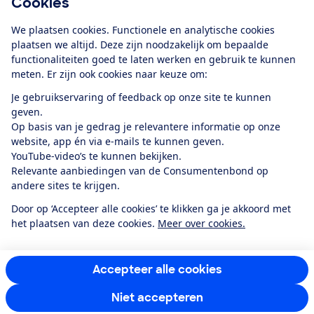
Cookies
Download de app
We plaatsen cookies. Functionele en analytische cookies
plaatsen we altijd. Deze zijn noodzakelijk om bepaalde
functionaliteiten goed te laten werken en gebruik te kunnen
meten. Er zijn ook cookies naar keuze om:
Alles over de
Consumentenbond-
Je gebruikservaring of feedback op onze site te kunnen
app
geven.
Op basis van je gedrag je relevantere informatie op onze
website, app én via e-mails te kunnen geven.
Algemene Voorwaarden
Privacyverklaring
YouTube-video’s te kunnen bekijken.
Cookiebeleid
Privacyvoorkeuren
Wijzigen & opzeggen
Relevante aanbiedingen van de Consumentenbond op
Toegankelijkheid
andere sites te krijgen.
RSS-feed nieuws
Facebook
Twitter
Instagram
Youtube
LinkedIn
Door op ‘Accepteer alle cookies’ te klikken ga je akkoord met
het plaatsen van deze cookies.
Meer over cookies.
12.901
consumenten
beoordelen de Consumentenbond
met gemiddeld
een
8,4
Accepteer alle cookies
Niet accepteren