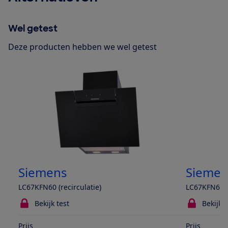
Wel getest
Deze producten hebben we wel getest
Siemens
Siemen
LC67KFN60 (recirculatie)
LC67KFN60 (
Bekijk test
Bekijk t
Prijs
Prijs