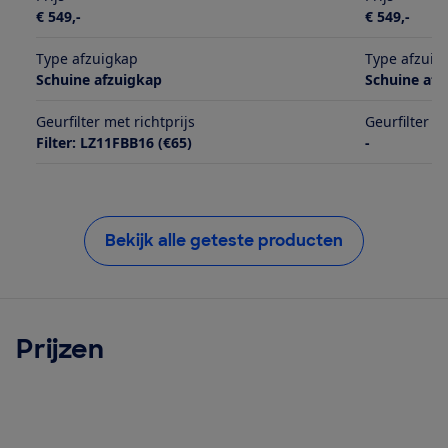
€ 549,-
€ 549,-
Type afzuigkap
Type afzuig
Schuine afzuigkap
Schuine afz
Geurfilter met richtprijs
Geurfilter m
Filter: LZ11FBB16 (€65)
-
Bekijk alle geteste producten
Prijzen