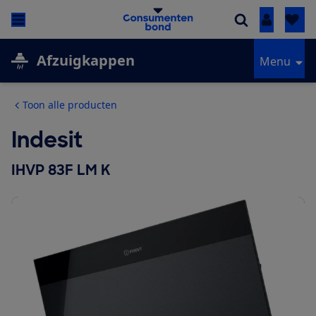
Inloggen
Afzuigkappen
Menu
Toon alle producten
Indesit
IHVP 83F LM K