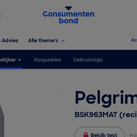
Homepage van de Consumentenbond
h Advies
Alle thema's
Ac
elijker
Koopadvies
Gebruikstips
Pelgri
BSK963MAT (reci
Bekijk test
Pri