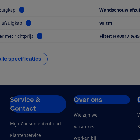
Bekijk informatie voor Type afzuigkap
zuigkap
Wandschouw afzu
Bekijk informatie voor Breedte afzuigkap
 afzuigkap
90 cm
Bekijk informatie voor Geurfilter met richtprijs
er met richtprijs
Filter: HR0017 (€45
Alle specificaties
Service &
Over ons
Contact
Wie zijn we
W
Mijn Consumentenbond
Vacatures
S
Klantenservice
Werken bij