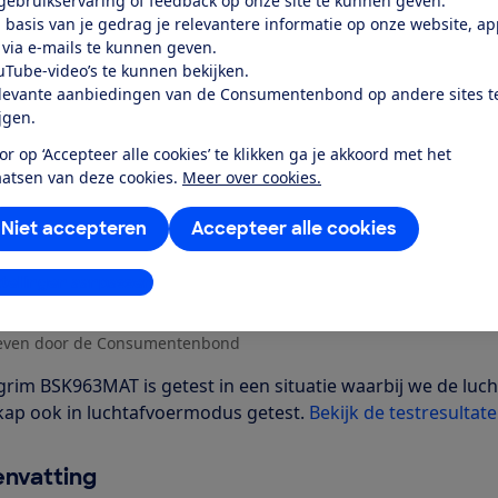
k toegang tot deze test?
 gebruikservaring of feedback op onze site te kunnen geven.
 basis van je gedrag je relevantere informatie op onze website, a
 via e-mails te kunnen geven.
Word lid
uTube-video’s te kunnen bekijken.
levante aanbiedingen van de Consumentenbond op andere sites t
ijgen.
Al lid? Log in
or op ‘Accepteer alle cookies’ te klikken ga je akkoord met het
aatsen van deze cookies.
Meer over cookies.
Niet accepteren
Accepteer alle cookies
stellingen aanpassen
r dit product
even door de Consumentenbond
grim BSK963MAT is getest in een situatie waarbij we de luc
kap ook in luchtafvoermodus getest.
Bekijk de testresultate
nvatting