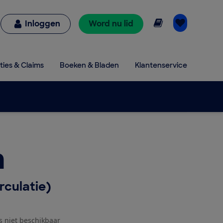
Online lezen
Inloggen
Word nu lid
ties & Claims
Boeken & Bladen
Klantenservice
m
rculatie)
js niet beschikbaar