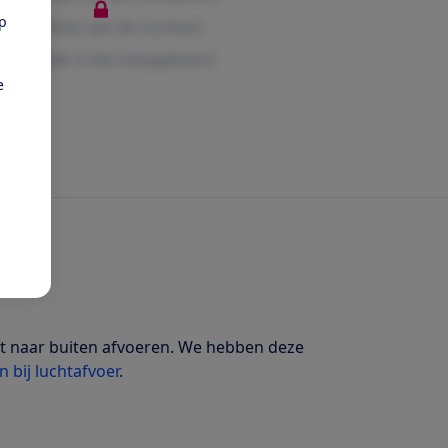
pp
e
ht naar buiten afvoeren. We hebben deze
n bij luchtafvoer
.