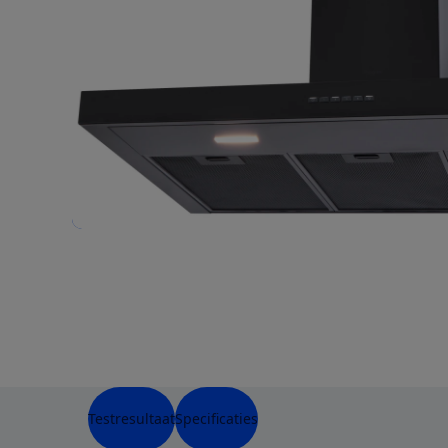
Testresultaat
Specificaties