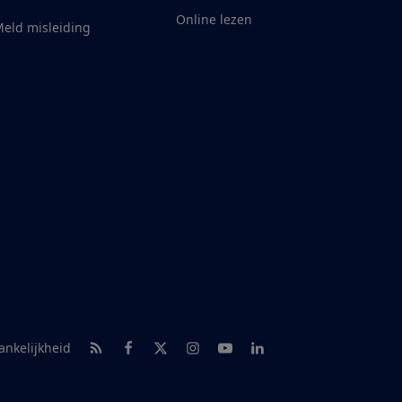
Online lezen
eld misleiding
RSS-feed nieuws
Facebook
Twitter
Instagram
Youtube
LinkedIn
ankelijkheid