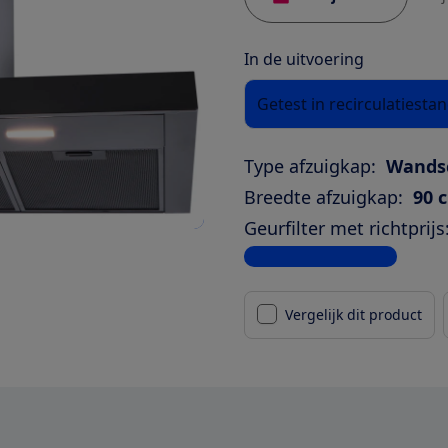
In de uitvoering
Getest in recirculatiesta
Type afzuigkap:
Wands
Breedte afzuigkap:
90 
Geurfilter met richtprijs
Bekijk alle specificaties
Vergelijk dit product