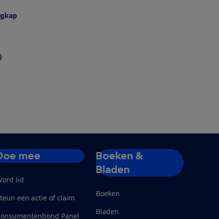
igkap
)
Doe mee
Boeken &
Bladen
ord lid
Boeken
teun een actie of claim
Bladen
Consumentenbond Panel