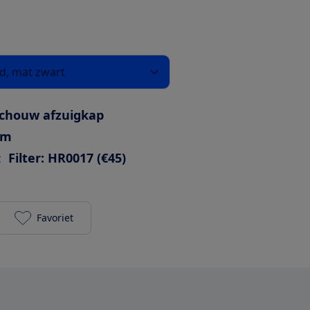
nd, mat zwart
chouw afzuigkap
cm
:
Filter: HR0017 (€45)
Favoriet
Pelgrim BSK963MAT (recirculatie) toevoegen aan je