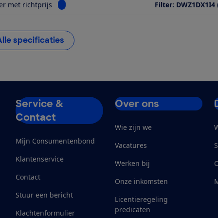
Bekijk informatie voor Geurfilter met richtprijs
er met richtprijs
Filter: DWZ1DX1I4 
Alle specificaties
Service &
Over ons
Contact
Wie zijn we
W
Mijn Consumentenbond
Vacatures
S
Klantenservice
Werken bij
Contact
Onze inkomsten
M
Stuur een bericht
Licentieregeling
predicaten
Klachtenformulier