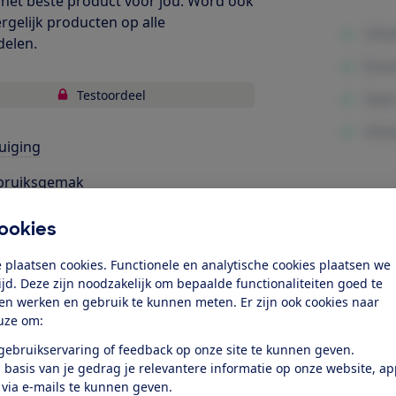
het beste product voor jou. Word ook
ergelijk producten op alle
delen.
Testoordeel
uiging
bruiksgemak
Minpunte
uid
ookies
structie en afwerking
 plaatsen cookies. Functionele en analytische cookies plaatsen we
tijd. Deze zijn noodzakelijk om bepaalde functionaliteiten goed te
k toegang tot deze test?
ten werken en gebruik te kunnen meten. Er zijn ook cookies naar
uze om:
 gebruikservaring of feedback op onze site te kunnen geven.
Word lid
 basis van je gedrag je relevantere informatie op onze website, a
 via e-mails te kunnen geven.