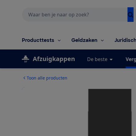
Zoeken
Producttests
Geldzaken
Juridisc
Afzuigkappen
De beste
Verg
Toon alle producten