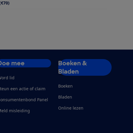
(€70)
Doe mee
Boeken &
Bladen
ord lid
Boeken
teun een actie of claim
Bladen
Consumentenbond Panel
Online lezen
eld misleiding