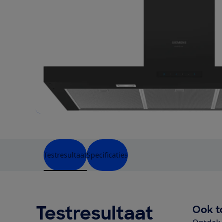
Testresultaat
Specificaties
Testresultaat
Ook t