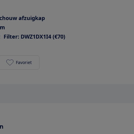
chouw afzuigkap
cm
:
Filter: DWZ1DX1I4 (€70)
Favoriet
Siemens LC96BBM65 (recirculatie) toevoegen aan je
en