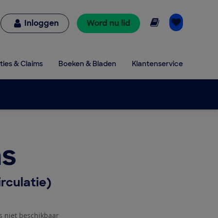
Online lezen
Inloggen
Word nu lid
ties & Claims
Boeken & Bladen
Klantenservice
s
rculatie)
js niet beschikbaar