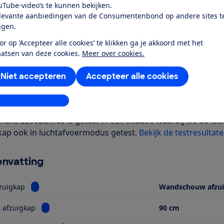
uTube-video’s te kunnen bekijken.
Al lid? Log in
levante aanbiedingen van de Consumentenbond op andere sites t
ijgen.
or op ‘Accepteer alle cookies’ te klikken ga je akkoord met het
aatsen van deze cookies.
Meer over cookies.
Niet accepteren
Accepteer alle cookies
r dit product
stellingen aanpassen
even door de Consumentenbond
mens LC96BBM65 is getest in een situatie waarbij we de lu
kap ook in luchtafvoermodus getest.
Bekijk de testresultate
nvatting
Bekijk informatie voor Type afzuigkap
zuigkap
Wandschouw afzu
Bekijk informatie voor Breedte afzuigkap
 afzuigkap
90 cm