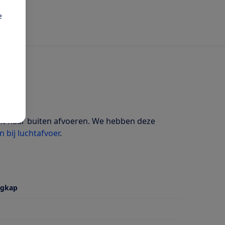
e
cht naar buiten afvoeren. We hebben deze
n bij luchtafvoer
.
igkap