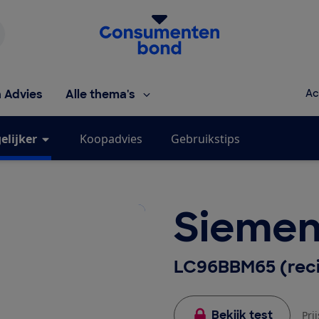
Homepage van de Consumentenbond
h Advies
Alle thema's
Ac
elijker
Koopadvies
Gebruikstips
Siemen
LC96BBM65 (reci
Bekijk test
Pri