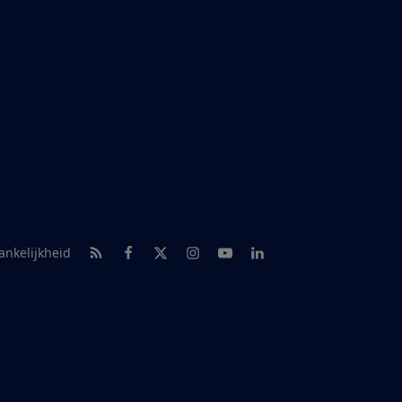
RSS-feed nieuws
Facebook
Twitter
Instagram
Youtube
LinkedIn
ankelijkheid