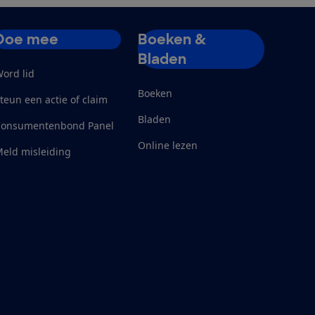
Doe mee
Boeken &
Bladen
ord lid
Boeken
teun een actie of claim
Bladen
Consumentenbond Panel
Online lezen
eld misleiding