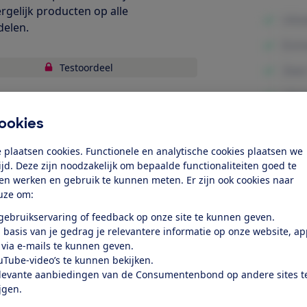
ergelijk producten op alle
delen.
Testoordeel
uiging
ookies
bruiksgemak
 plaatsen cookies. Functionele en analytische cookies plaatsen we
Minpunte
uid
tijd. Deze zijn noodzakelijk om bepaalde functionaliteiten goed te
ten werken en gebruik te kunnen meten. Er zijn ook cookies naar
structie en afwerking
uze om:
 gebruikservaring of feedback op onze site te kunnen geven.
k toegang tot deze test?
 basis van je gedrag je relevantere informatie op onze website, a
 via e-mails te kunnen geven.
uTube-video’s te kunnen bekijken.
Word lid
levante aanbiedingen van de Consumentenbond op andere sites t
ijgen.