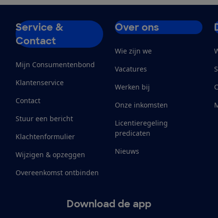
Service &
Over ons
Contact
Wie zijn we
W
Mijn Consumentenbond
Vacatures
S
Klantenservice
Werken bij
Contact
Onze inkomsten
M
Stuur een bericht
Licentieregeling
predicaten
Klachtenformulier
Nieuws
Wijzigen & opzeggen
Overeenkomst ontbinden
Download de app