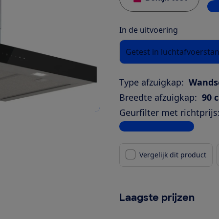
5 w
In de uitvoering
Getest in luchtafvoersta
Type afzuigkap:
Wands
Breedte afzuigkap:
90 
Geurfilter met richtprijs
Bekijk alle specificaties
Vergelijk dit product
Laagste prijzen