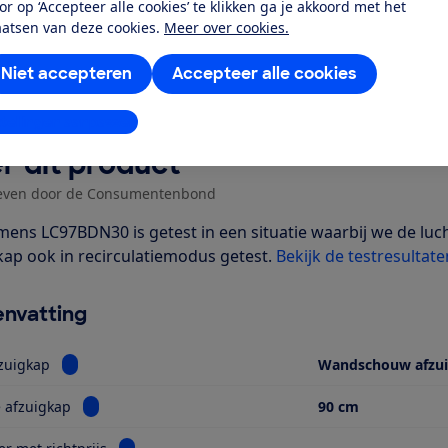
or op ‘Accepteer alle cookies’ te klikken ga je akkoord met het
Al lid? Log in
aatsen van deze cookies.
Meer over cookies.
Niet accepteren
Accepteer alle cookies
stellingen aanpassen
r dit product
even door de Consumentenbond
mens LC97BDN30 is getest in een situatie waarbij we de lu
kap ook in recirculatiemodus getest.
Bekijk de testresultaten
nvatting
Bekijk informatie voor Type afzuigkap
zuigkap
Wandschouw afzu
Bekijk informatie voor Breedte afzuigkap
 afzuigkap
90 cm
Bekijk informatie voor Geurfilter met richtprijs