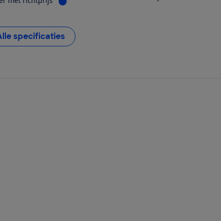
er met richtprijs
-
Alle specificaties