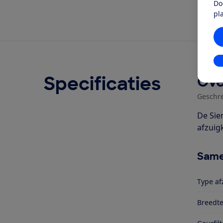
Do
pl
In
Specificaties
Ove
Geschr
De Sie
afzuig
Same
Type af
Breedte