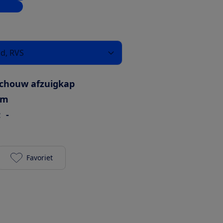
inkels
nd, RVS
chouw afzuigkap
cm
:
-
Favoriet
Siemens LC97BDN30 (luchtafvoer) toevoegen aan je