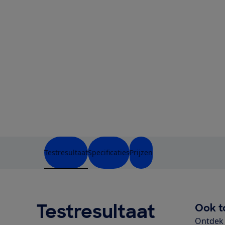
Testresultaat
Specificaties
Prijzen
Testresultaat
Ook t
Ontdek 