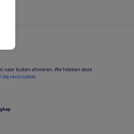
cht naar buiten afvoeren. We hebben deze
 bij recirculatie
.
igkap