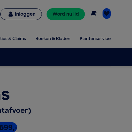
Online lezen
Inloggen
Word nu lid
ties & Claims
Boeken & Bladen
Klantenservice
s
tafvoer)
699,-