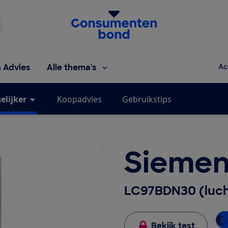
Homepage van de Consumentenbond
h Advies
Alle thema's
Ac
elijker
Koopadvies
Gebruikstips
Siemen
LC97BDN30 (luch
€ 
Bekijk test