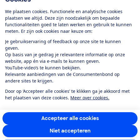
Download de app
We plaatsen cookies. Functionele en analytische cookies
plaatsen we altijd. Deze zijn noodzakelijk om bepaalde
functionaliteiten goed te laten werken en gebruik te kunnen
meten. Er zijn ook cookies naar keuze om:
Alles over de
Consumentenbond-
Je gebruikservaring of feedback op onze site te kunnen
app
geven.
Op basis van je gedrag je relevantere informatie op onze
website, app én via e-mails te kunnen geven.
Algemene Voorwaarden
Privacyverklaring
YouTube-video’s te kunnen bekijken.
Cookiebeleid
Privacyvoorkeuren
Wijzigen & opzeggen
Relevante aanbiedingen van de Consumentenbond op
Toegankelijkheid
andere sites te krijgen.
RSS-feed nieuws
Facebook
Twitter
Instagram
Youtube
LinkedIn
Door op ‘Accepteer alle cookies’ te klikken ga je akkoord met
het plaatsen van deze cookies.
Meer over cookies.
12.901
consumenten
beoordelen de Consumentenbond
met gemiddeld
een
8,4
Accepteer alle cookies
Niet accepteren