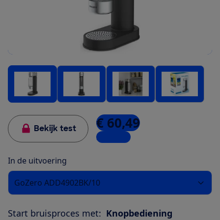
€ 60,49
Bekijk test
2 winkels
In de uitvoering
GoZero ADD4902BK/10
Start bruisproces met:
Knopbediening