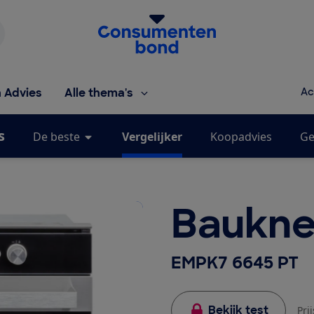
Homepage van de Consumentenbond
h Advies
Alle thema's
Ac
s
De beste
Vergelijker
Koopadvies
Ge
Baukne
EMPK7 6645 PT
Bekijk test
Pri