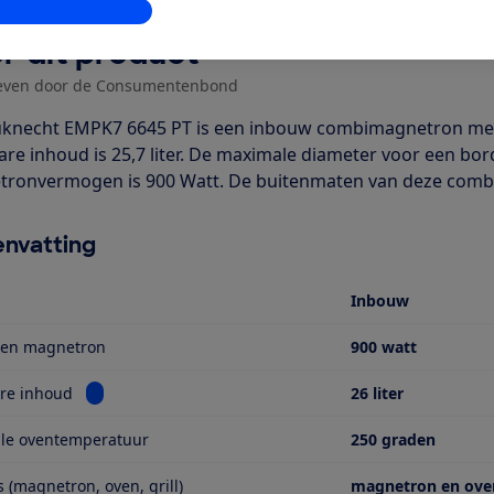
stellingen aanpassen
r dit product
even door de Consumentenbond
knecht EMPK7 6645 PT is een inbouw combimagnetron met 
are inhoud is 25,7 liter. De maximale diameter voor een bor
ronvermogen is 900 Watt. De buitenmaten van deze combi zij
nvatting
Inbouw
en magnetron
900 watt
Bekijk informatie voor Bruikbare inhoud
re inhoud
26 liter
le oventemperatuur
250 graden
s (magnetron, oven, grill)
magnetron en oven