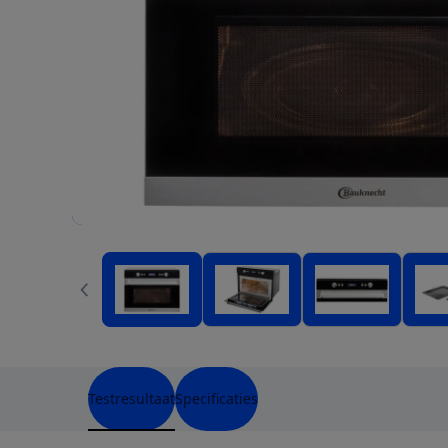
Testresultaat
Specificaties