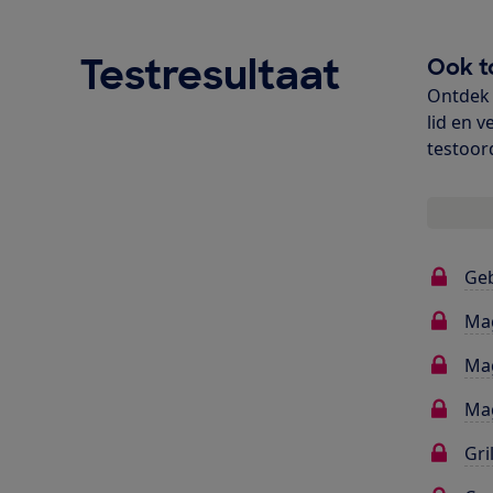
Testresultaat
Ook t
Ontdek 
lid en v
testoor
Ge
Ma
Mag
Mag
Gri