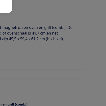
magnetron en oven en grill (combi). De
d of ovenschaal is 41,7 cm en het
n 45,5 x 59,4 x 61,2 cm (h x b x d).
 en grill (combi)