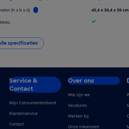
Bekijk informatie voor Buitenmaten (h x b x d)
aten (h x b x d)
45,4 x 59,4 x 59 cm
ateau
Alle specificaties
Service &
Over ons
Contact
Wie zijn we
W
Mijn Consumentenbond
Vacatures
S
Klantenservice
Werken bij
Contact
Onze inkomsten
M