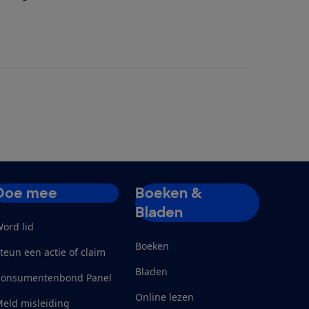
Doe mee
Boeken &
Bladen
ord lid
Boeken
teun een actie of claim
Bladen
Consumentenbond Panel
Online lezen
eld misleiding