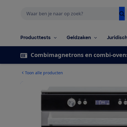
Zoeken
Producttests
Geldzaken
Juridisc
Combimagnetrons en combi-oven
Toon alle producten