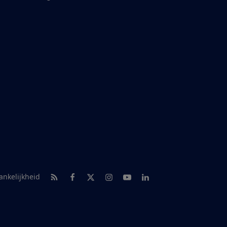
RSS-feed nieuws
Facebook
Twitter
Instagram
Youtube
LinkedIn
ankelijkheid