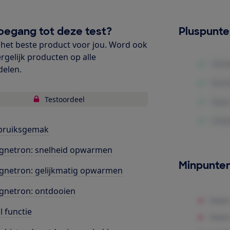
oegang tot deze test?
Pluspunt
het beste product voor jou. Word ook
ergelijk producten op alle
delen.
Testoordeel
bruiksgemak
gnetron: snelheid opwarmen
Minpunte
netron: gelijkmatig opwarmen
netron: ontdooien
ll functie