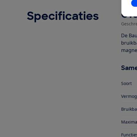
In
Specificaties
Ove
Geschr
De Bau
bruikb
magnet
Same
Soort
Vermog
Bruikba
Maxima
Functie