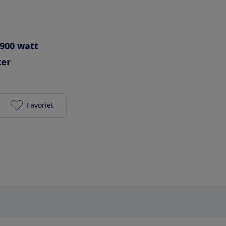
900 watt
ter
Favoriet
Bauknecht EMPK7 6645 PT toevoegen aan je favori