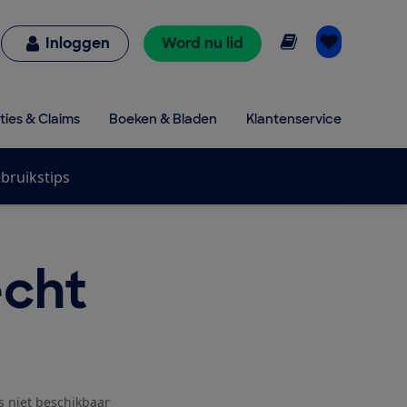
Online lezen
Inloggen
Word nu lid
ties & Claims
Boeken & Bladen
Klantenservice
bruikstips
cht
js niet beschikbaar