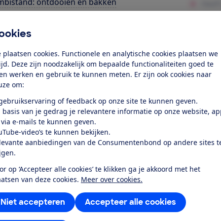
bistand: ontdooien en bakken
elucht functie
ookies
za bakken
 plaatsen cookies. Functionele en analytische cookies plaatsen we
rgieverbruik
tijd. Deze zijn noodzakelijk om bepaalde functionaliteiten goed te
ten werken en gebruik te kunnen meten. Er zijn ook cookies naar
les
uze om:
 gebruikservaring of feedback op onze site te kunnen geven.
k toegang tot deze test?
 basis van je gedrag je relevantere informatie op onze website, a
 via e-mails te kunnen geven.
uTube-video’s te kunnen bekijken.
Word lid
levante aanbiedingen van de Consumentenbond op andere sites t
ijgen.
Al lid? Log in
or op ‘Accepteer alle cookies’ te klikken ga je akkoord met het
aatsen van deze cookies.
Meer over cookies.
Niet accepteren
Accepteer alle cookies