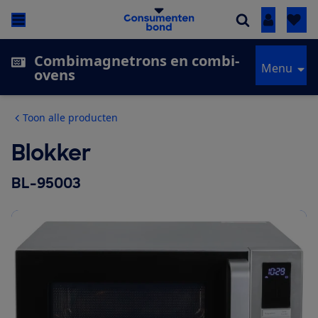
Inloggen
Combimagnetrons en combi-
Menu
ovens
Toon alle producten
Blokker
BL-95003