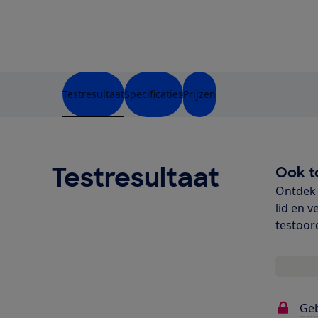
Testresultaat
Specificaties
Prijzen
Testresultaat
Ook t
Ontdek 
lid en v
testoor
Ge