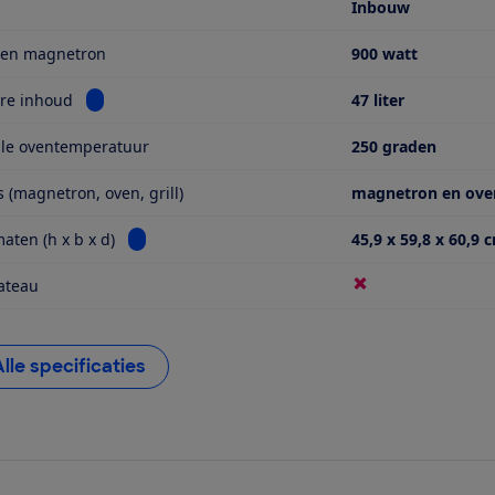
Inbouw
en magnetron
900 watt
Bekijk informatie voor Bruikbare inhoud
re inhoud
47 liter
le oventemperatuur
250 graden
s (magnetron, oven, grill)
magnetron en oven
Bekijk informatie voor Buitenmaten (h x b x d)
aten (h x b x d)
45,9 x 59,8 x 60,9 
ateau
Alle specificaties