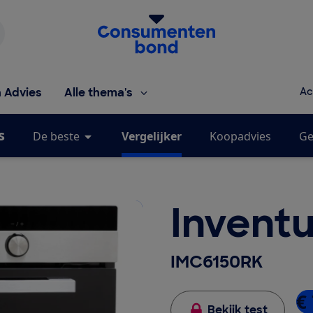
Homepage van de Consumentenbond
h Advies
Alle thema's
Ac
s
De beste
Vergelijker
Koopadvies
Ge
Invent
IMC6150RK
€
Bekijk test