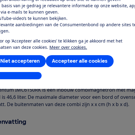
Word lid
 basis van je gedrag je relevantere informatie op onze website, a
 via e-mails te kunnen geven.
uTube-video’s te kunnen bekijken.
Al lid? Log in
levante aanbiedingen van de Consumentenbond op andere sites t
ijgen.
or op ‘Accepteer alle cookies’ te klikken ga je akkoord met het
aatsen van deze cookies.
Meer over cookies.
Niet accepteren
Accepteer alle cookies
r dit product
stellingen aanpassen
even door de Consumentenbond
entum IMC6150RK is een inbouw combimagnetron met magne
 is 46,6 liter. De maximale diameter voor een bord of oven
tt. De buitenmaten van deze combi zijn x x cm (h x b x d).
nvatting