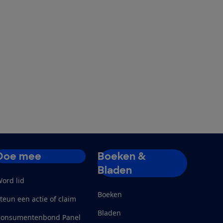
Doe mee
Boeken &
Bladen
ord lid
Boeken
teun een actie of claim
Bladen
Consumentenbond Panel