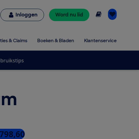
Online lezen
Inloggen
Word nu lid
ties & Claims
Boeken & Bladen
Klantenservice
bruikstips
um
 798,60