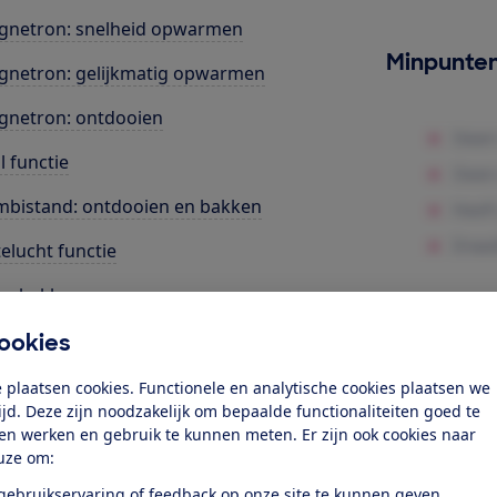
gnetron: snelheid opwarmen
Minpunte
netron: gelijkmatig opwarmen
netron: ontdooien
ll functie
bistand: ontdooien en bakken
elucht functie
za bakken
rgieverbruik
ookies
les
 plaatsen cookies. Functionele en analytische cookies plaatsen we
tijd. Deze zijn noodzakelijk om bepaalde functionaliteiten goed te
ten werken en gebruik te kunnen meten. Er zijn ook cookies naar
k toegang tot deze test?
uze om:
 gebruikservaring of feedback op onze site te kunnen geven.