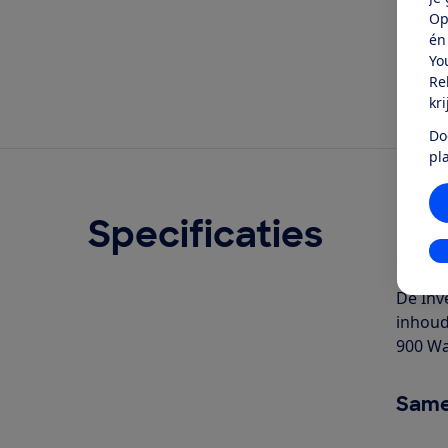
Op
én
Yo
Re
kr
Do
pl
Specificaties
Ove
In
Geschr
De Inv
inhoud
900 Wa
Same