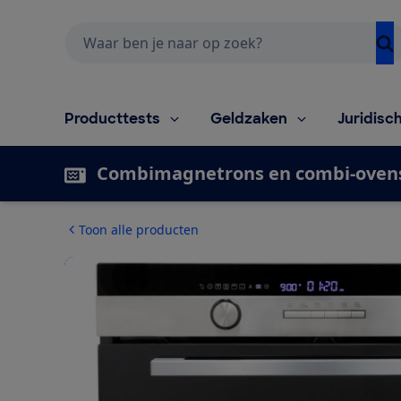
Zoeken
Producttests
Geldzaken
Juridisc
Combimagnetrons en combi-oven
Toon alle producten