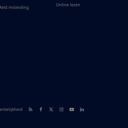
Online lezen
eld misleiding
RSS-feed nieuws
Facebook
Twitter
Instagram
Youtube
LinkedIn
ankelijkheid