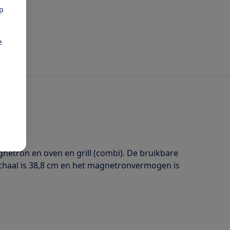
pp
e
tron en oven en grill (combi). De bruikbare
schaal is 38,8 cm en het magnetronvermogen is