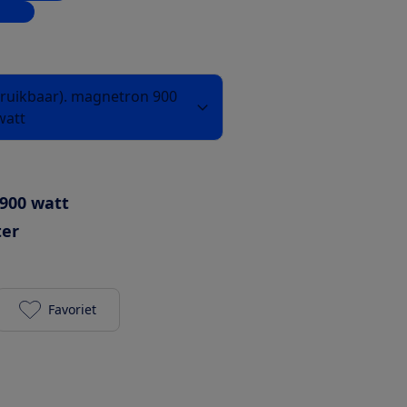
inkel
bruikbaar). magnetron 900
watt
900 watt
ter
Favoriet
Inventum IMC6150RK toevoegen aan je favorieten