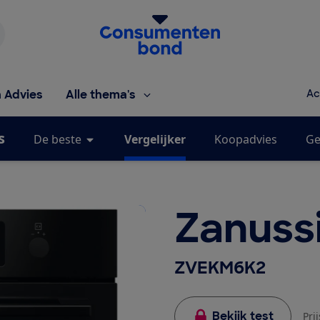
Homepage van de Consumentenbond
h Advies
Alle thema's
Ac
s
De beste
Vergelijker
Koopadvies
Ge
Zanuss
ZVEKM6K2
Bekijk test
Pri