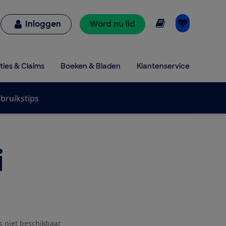
Online lezen
Inloggen
Word nu lid
ties & Claims
Boeken & Bladen
Klantenservice
bruikstips
i
js niet beschikbaar