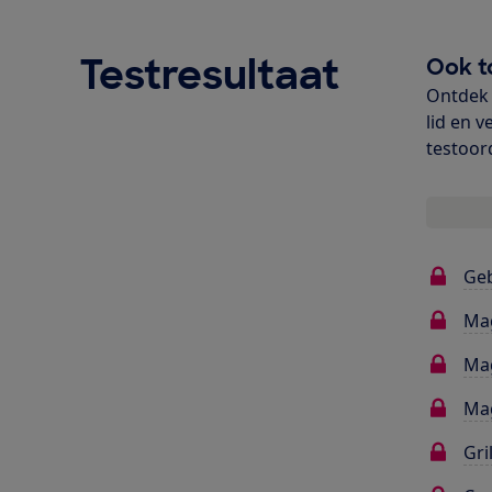
Testresultaat
Ook t
Ontdek 
lid en v
testoor
Ge
Ma
Mag
Mag
Gri