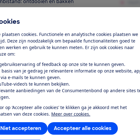
bistand: ontdooien en bakken
elucht functie
ookies
za bakken
 plaatsen cookies. Functionele en analytische cookies plaatsen we
rgieverbruik
tijd. Deze zijn noodzakelijk om bepaalde functionaliteiten goed te
ten werken en gebruik te kunnen meten. Er zijn ook cookies naar
les
uze om:
 gebruikservaring of feedback op onze site te kunnen geven.
k toegang tot deze test?
 basis van je gedrag je relevantere informatie op onze website, a
 via e-mails te kunnen geven.
uTube-video’s te kunnen bekijken.
Word lid
levante aanbiedingen van de Consumentenbond op andere sites t
ijgen.
Al lid? Log in
or op ‘Accepteer alle cookies’ te klikken ga je akkoord met het
aatsen van deze cookies.
Meer over cookies.
Niet accepteren
Accepteer alle cookies