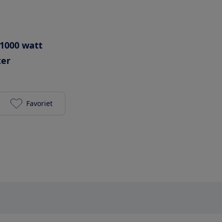
1000 watt
ter
Favoriet
Zanussi ZVEKM6K2 toevoegen aan je favorieten