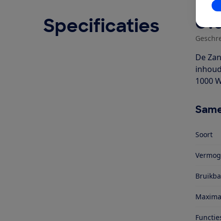
In
Specificaties
Ove
Geschr
De Zan
inhoud
1000 W
Same
Soort
Vermog
Bruikba
Maxima
Functie