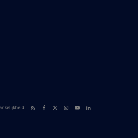
RSS-feed nieuws
Facebook
Twitter
Instagram
Youtube
LinkedIn
ankelijkheid