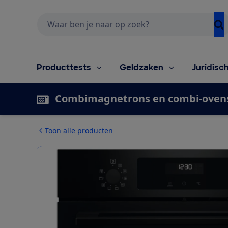
Zoeken
Producttests
Geldzaken
Juridisc
Combimagnetrons en combi-oven
Toon alle producten