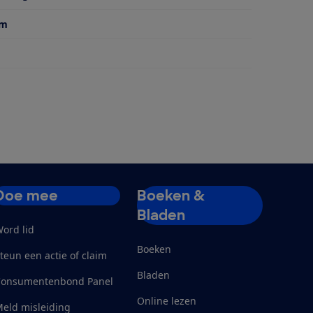
cm
Doe mee
Boeken &
Bladen
ord lid
Boeken
teun een actie of claim
Bladen
Consumentenbond Panel
Online lezen
eld misleiding