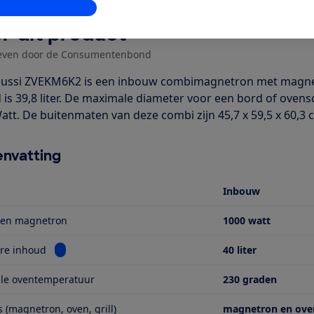
stellingen aanpassen
r dit product
even door de Consumentenbond
ussi ZVEKM6K2 is een inbouw combimagnetron met magnetro
 is 39,8 liter. De maximale diameter voor een bord of oven
att. De buitenmaten van deze combi zijn 45,7 x 59,5 x 60,3 cm
nvatting
Inbouw
en magnetron
1000 watt
Bekijk informatie voor Bruikbare inhoud
re inhoud
40 liter
le oventemperatuur
230 graden
s (magnetron, oven, grill)
magnetron en oven