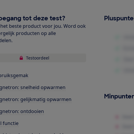
oegang tot deze test?
Pluspunt
het beste product voor jou. Word ook
ergelijk producten op alle
delen.
Testoordeel
bruiksgemak
gnetron: snelheid opwarmen
Minpunte
netron: gelijkmatig opwarmen
netron: ontdooien
ll functie