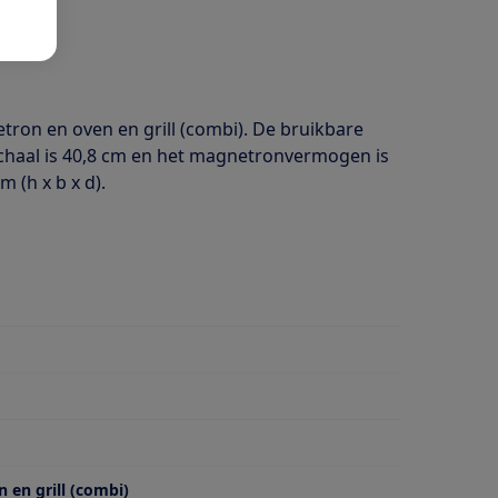
n en oven en grill (combi). De bruikbare
schaal is 40,8 cm en het magnetronvermogen is
 (h x b x d).
 en grill (combi)