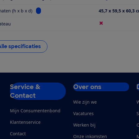
Bekijk informatie voor Buitenmaten (h x b x d)
aten (h x b x d)
45,7 x 59,5 x 60,3 
ateau
Alle specificaties
Service &
Over ons
Contact
Wie zijn we
W
Mijn Consumentenbond
Vacatures
S
Klantenservice
Werken bij
Contact
Onze inkomsten
M