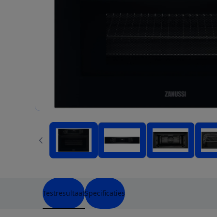
Testresultaat
Specificaties