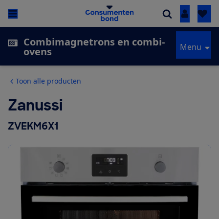
Inloggen
Combimagnetrons en combi-
Menu
ovens
Toon alle producten
Zanussi
ZVEKM6X1